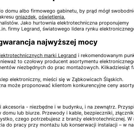
do domu albo firmowego gabinetu, by prąd mógł swobodnie
zakresu
gniazdek
,
oświetlenia
,
nalistów. Jako hurtownia elektrotechniczna proponujemy
in. firmy Legrand, światowego lidera rynku elektroniczne
o gwarancja najwyższej mocy
lektrotechnicznych marki Legrand
i rekomendowanym punk
ponieważ to czołowy producent asortymentu elektroniczneg
lementów niezbędnych do prac montażowych. Kilkadziesiąt
sklep elektroniczny, mieści się w Ząbkowicach Śląskich.
iczna może proponować klientom konkurencyjne ceny asor
i akcesoria - niezbędne i w budynku, i na zewnątrz. Przy
w domu lub biurze. Przewody i kable, bezpieczniki, złączniki
zystko, czego potrzebujesz z branży elektrotechnicznej. 
ia do pracy przy montażu lub konserwacji instalacji – w n