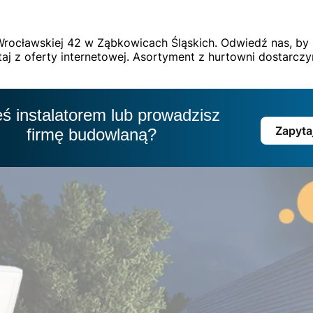
. Wrocławskiej 42 w Ząbkowicach Śląskich. Odwiedź nas, by 
zystaj z oferty internetowej. Asortyment z hurtowni dostar
eś instalatorem lub prowadzisz
Zapyta
firmę budowlaną?