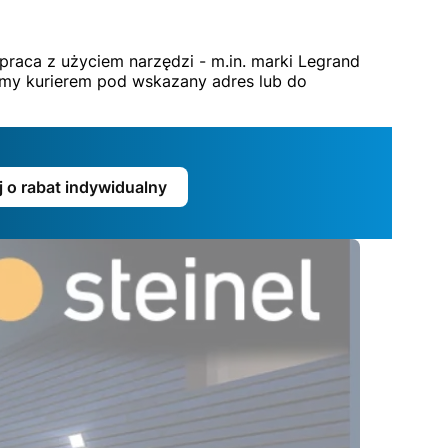
praca z użyciem narzędzi - m.in. marki Legrand
czymy kurierem pod wskazany adres lub do
j o rabat indywidualny