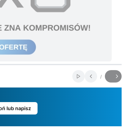
/
Włącz automatyczne przew
Slajd
z
ń lub napisz