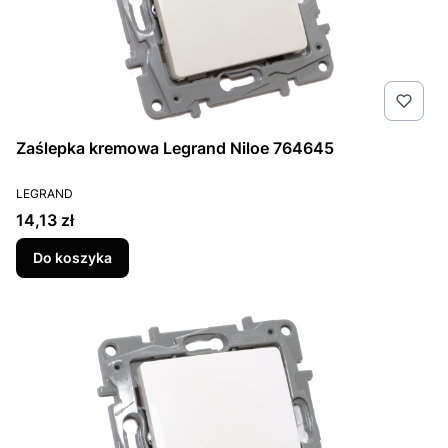
Zaślepka kremowa Legrand Niloe 764645
PRODUCENT
LEGRAND
Cena
14,13 zł
Do koszyka