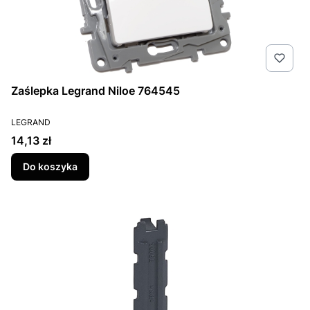
Zaślepka Legrand Niloe 764545
PRODUCENT
LEGRAND
Cena
14,13 zł
Do koszyka