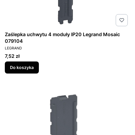
Zaślepka uchwytu 4 moduły IP20 Legrand Mosaic
079104
PRODUCENT
LEGRAND
Cena
7,52 zł
Do koszyka