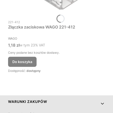
Kod produktu
221-412
Złączka zaciskowa WAGO 221-412
PRODUCENT
WAGO
Cena brutto
1,18 zł
w tym %s VAT
w tym
23%
VAT
Ceny podane bez kosztów dostawy.
Do koszyka
Dostępność:
dostępny
Linki w stopce
WARUNKI ZAKUPÓW