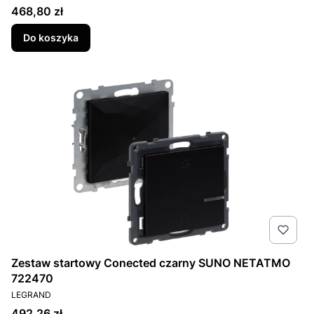
Cena
468,80 zł
Do koszyka
Zestaw startowy Conected czarny SUNO NETATMO
722470
PRODUCENT
LEGRAND
Cena
492,26 zł