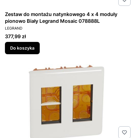
Zestaw do montażu natynkowego 4 x 4 moduły
pionowo Biały Legrand Mosaic 078888L
PRODUCENT
LEGRAND
Cena
377,99 zł
Do koszyka