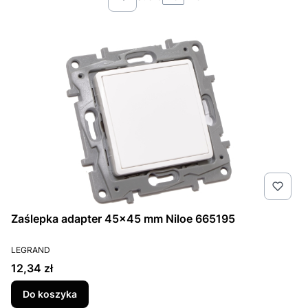
Poprzednie produkty
Zaślepka adapter 45x45 mm Niloe 665195
PRODUCENT
LEGRAND
Cena
12,34 zł
Do koszyka