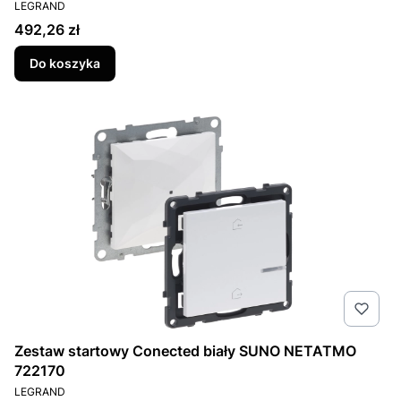
PRODUCENT
LEGRAND
Cena
492,26 zł
Do koszyka
Zestaw startowy Conected biały SUNO NETATMO
722170
PRODUCENT
LEGRAND