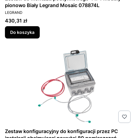
pionowo Biały Legrand Mosaic 078874L
PRODUCENT
LEGRAND
Cena
430,31 zł
Do koszyka
Zestaw konfiguracyjny do konfiguracji przez PC