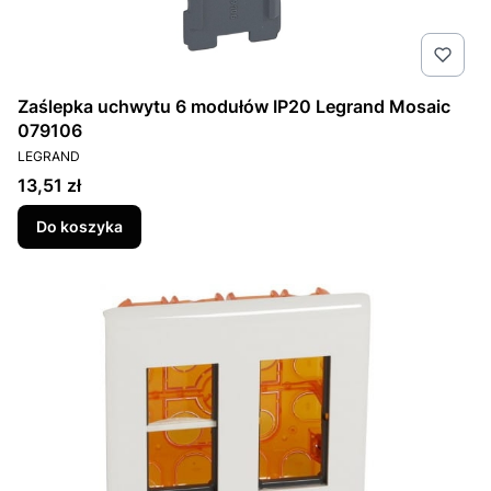
Zaślepka uchwytu 6 modułów IP20 Legrand Mosaic
079106
PRODUCENT
LEGRAND
Cena
13,51 zł
Do koszyka