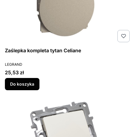
Zaślepka kompleta tytan Celiane
PRODUCENT
LEGRAND
Cena
25,53 zł
Do koszyka