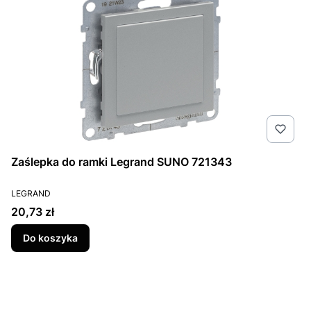
Zaślepka do ramki Legrand SUNO 721343
PRODUCENT
LEGRAND
Cena
20,73 zł
Do koszyka