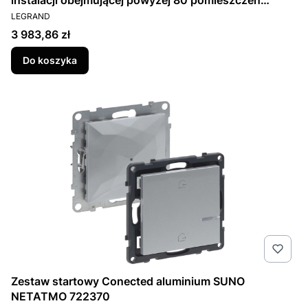
instalacji obejmującej powyżej 80 pomieszczeń
PRODUCENT
Legrand Mosaic 076616
LEGRAND
Cena
3 983,86 zł
Do koszyka
Zestaw startowy Conected aluminium SUNO
NETATMO 722370