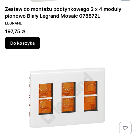
Zestaw do montażu podtynkowego 2 x 4 moduły
pionowo Biały Legrand Mosaic 078872L
PRODUCENT
LEGRAND
Cena
197,75 zł
Do koszyka