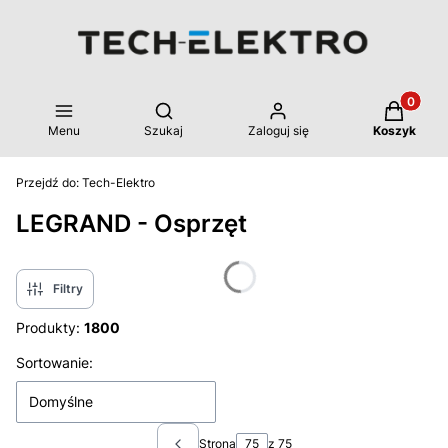
Produkty 
Otwórz wyszukiwarkę
Menu
Szukaj
Zaloguj się
Koszyk
Przejdź do:
Tech-Elektro
LEGRAND - Osprzęt
Filtry
Produkty:
1800
Lista produktów
Sortowanie:
Domyślne
Strona
z 75