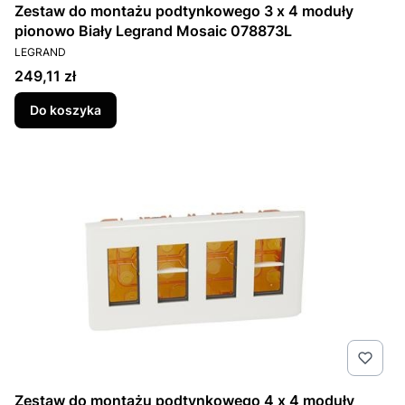
Zestaw do montażu podtynkowego 3 x 4 moduły
pionowo Biały Legrand Mosaic 078873L
PRODUCENT
LEGRAND
Cena
249,11 zł
Do koszyka
Zestaw do montażu podtynkowego 4 x 4 moduły