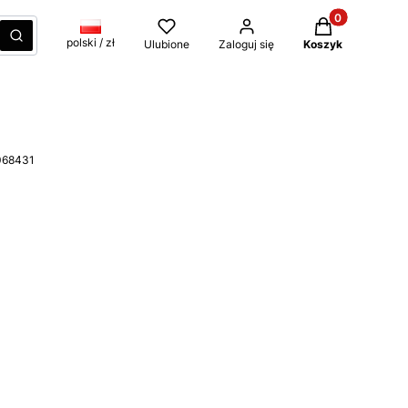
Produkty w kos
czyść
Szukaj
polski / zł
Ulubione
Zaloguj się
Koszyk
068431