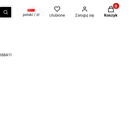
Produkty w kos
czyść
Szukaj
polski / zł
Ulubione
Zaloguj się
Koszyk
 068411