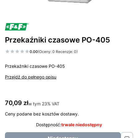
Przekaźniki czasowe PO-405
0.00
(Oceny: 0 Recenzje: 0)
Przekaźniki czasowe PO-405
Przejdź do pełnego opisu
Cena
70,09 zł
w tym 23% VAT
w tym
23%
VAT
Ceny podane bez kosztów dostawy.
Dostępność:
trwale niedostępny