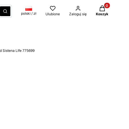
Produkty w kos
czyść
Szukaj
polski / zł
Ulubione
Zaloguj się
Koszyk
d Sistena Life 775699