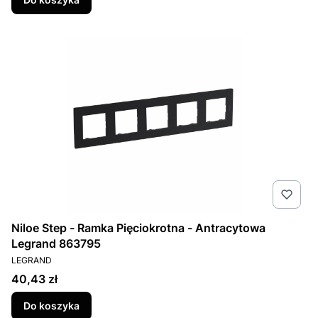
Niloe Step - Ramka Pięciokrotna - Antracytowa
Legrand 863795
PRODUCENT
LEGRAND
Cena
40,43 zł
Do koszyka