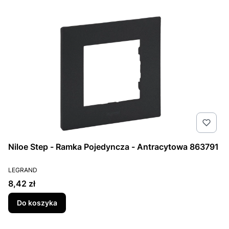
Niloe Step - Ramka Pojedyncza - Antracytowa 863791
PRODUCENT
LEGRAND
Cena
8,42 zł
Do koszyka