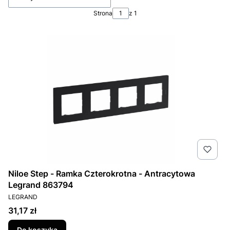
Strona
z 1
Niloe Step - Ramka Czterokrotna - Antracytowa
Legrand 863794
PRODUCENT
LEGRAND
Cena
31,17 zł
Do koszyka