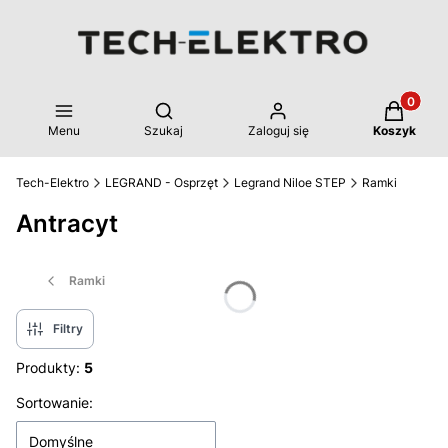
Produkty 
Otwórz wyszukiwarkę
Menu
Szukaj
Zaloguj się
Koszyk
Tech-Elektro
LEGRAND - Osprzęt
Legrand Niloe STEP
Ramki
Antracyt
Ramki
Filtry
Produkty:
5
Lista produktów
Sortowanie:
Domyślne