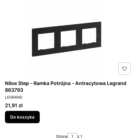
Niloe Step - Ramka Potrójna - Antracytowa Legrand
863793
PRODUCENT
LEGRAND
Cena
21,91 zł
Do koszyka
Strona
z 1