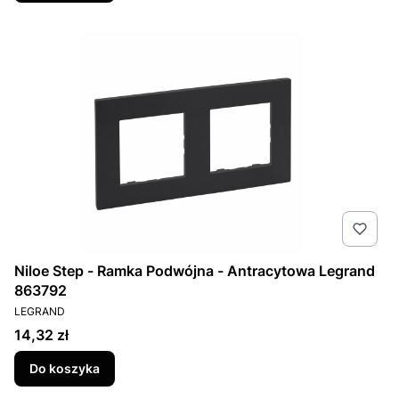
Niloe Step - Ramka Podwójna - Antracytowa Legrand
863792
PRODUCENT
LEGRAND
Cena
14,32 zł
Do koszyka