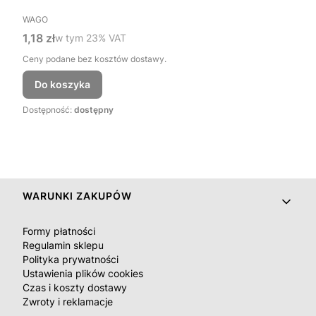
PRODUCENT
WAGO
Cena brutto
1,18 zł
w tym %s VAT
w tym
23%
VAT
Ceny podane bez kosztów dostawy.
Do koszyka
Dostępność:
dostępny
Linki w stopce
WARUNKI ZAKUPÓW
Formy płatności
Regulamin sklepu
Polityka prywatności
Ustawienia plików cookies
Czas i koszty dostawy
Zwroty i reklamacje