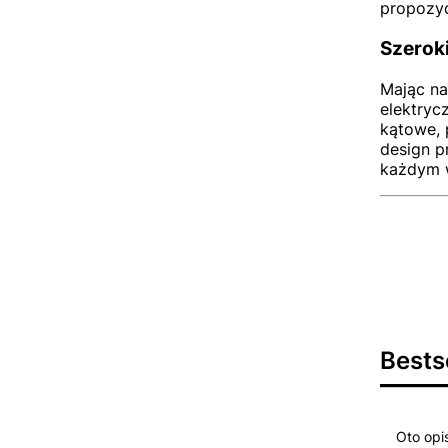
propozyc
Szerok
Mając na
elektryc
kątowe, 
design p
każdym 
Bests
Oto opi