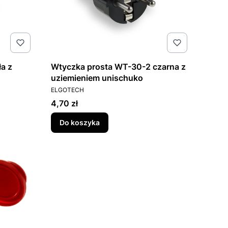
a z
Wtyczka prosta WT-30-2 czarna z
uziemieniem unischuko
PRODUCENT
ELGOTECH
Cena
4,70 zł
Do koszyka