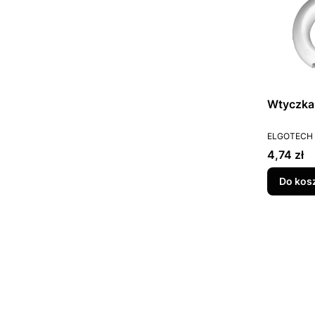
Wtyczka
PRODUCEN
ELGOTECH
Cena
4,74 zł
Do kos