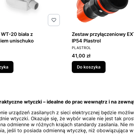
WT-20 biała z
Zestaw przyłączeniowy E
niem unischuko
IP54 Plastrol
T
PRODUCENT
PLASTROL
Cena
41,00 zł
zyka
Do koszyka
raktyczne wtyczki – idealne do prac wewnątrz i na zewną
nie urządzeń zasilanych z sieci elektrycznej będzie możl
nie wtyczki. Okazuje się, że wybór wcale nie jest tak pro
na odmienne w różnych krajach standardy zasilania. Nie 
ia, jeśli to posiada odmienną wtyczkę, niż obowiązująca w 