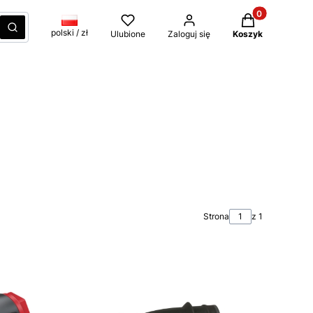
Produkty w kos
czyść
Szukaj
polski / zł
Ulubione
Zaloguj się
Koszyk
Strona
z 1