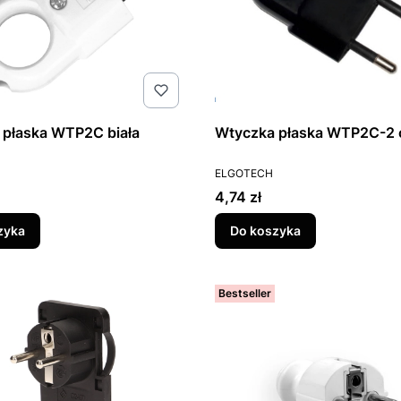
 płaska WTP2C biała
Wtyczka płaska WTP2C-2 
T
PRODUCENT
ELGOTECH
Cena
4,74 zł
zyka
Do koszyka
Bestseller