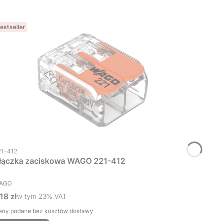
estseller
d produktu
21-412
łączka zaciskowa WAGO 221-412
RODUCENT
AGO
ena brutto
,18 zł
w tym %s VAT
w tym
23%
VAT
eny podane bez kosztów dostawy.