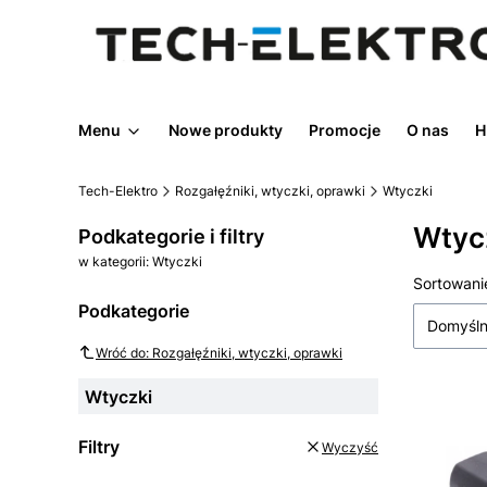
Menu
Nowe produkty
Promocje
O nas
H
Tech-Elektro
Rozgałęźniki, wtyczki, oprawki
Wtyczki
Wtyc
Podkategorie i filtry
w kategorii: Wtyczki
Lista
Sortowani
Podkategorie
Domyśl
Wróć do: Rozgałęźniki, wtyczki, oprawki
Wtyczki
Filtry
Wyczyść