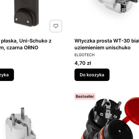
płaska, Uni-Schuko z
Wtyczka prosta WT-30 biał
m, czarna ORNO
uziemieniem unischuko
T
PRODUCENT
ELGOTECH
Cena
4,70 zł
zyka
Do koszyka
Bestseller