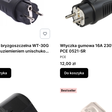
 bryzgoszczelna WT-30G
Wtyczka gumowa 16A 230
 uziemieniem unischuko
PCE 0521-SR
T
PRODUCENT
PCE
Cena
12,00 zł
zyka
Do koszyka
Bestseller