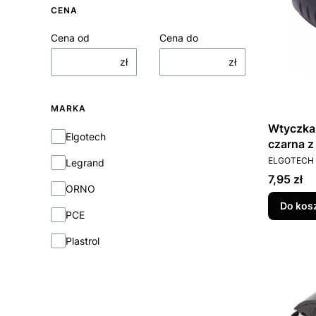
CENA
Cena od
Cena do
zł
zł
MARKA
Wtyczka
Marka
Elgotech
czarna z
PRODUCEN
(IP44)
ELGOTECH
Legrand
Cena
7,95 zł
ORNO
Do kos
PCE
Plastrol