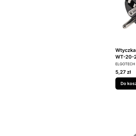
Wtyczka
WT-20-
PRODUCEN
ELGOTECH
Cena
5,27 zł
Do kos