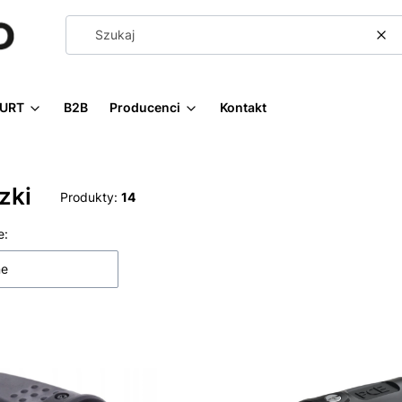
Wy
URT
B2B
Producenci
Kontakt
zki
Produkty:
14
 produktów
e:
ne