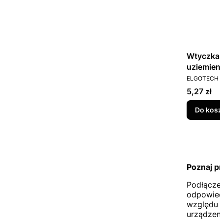
Wtyczka 
uziemie
PRODUCEN
ELGOTECH
Cena
5,27 zł
Do kos
Poznaj p
Podłącze
odpowied
względu 
urządzen