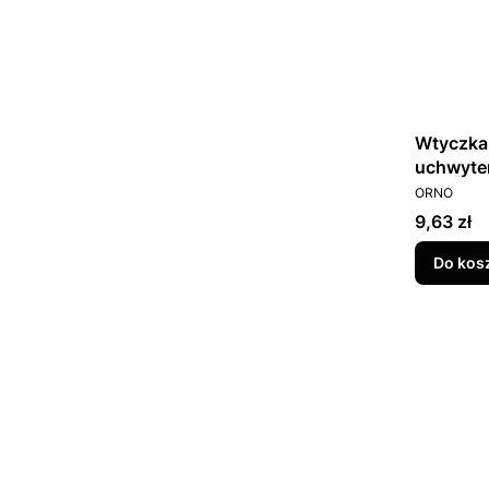
Wtyczka 
uchwyte
PRODUCEN
ORNO
Cena
9,63 zł
Do kos