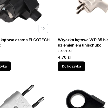
 kątowa czarna ELGOTECH
Wtyczka kątowa WT-35 bia
2
uziemieniem unischuko
T
PRODUCENT
ELGOTECH
Cena
4,70 zł
zyka
Do koszyka