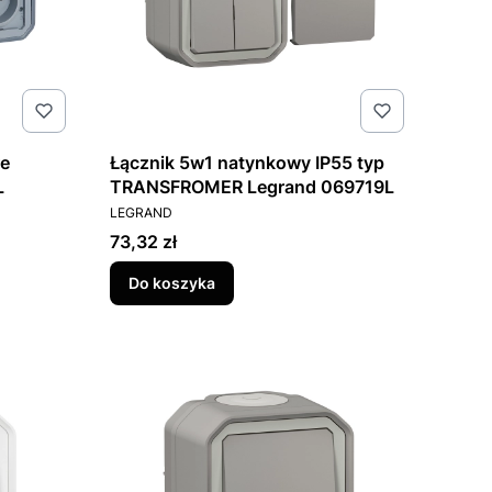
re
Łącznik 5w1 natynkowy IP55 typ
L
TRANSFROMER Legrand 069719L
PRODUCENT
LEGRAND
Cena
73,32 zł
Do koszyka