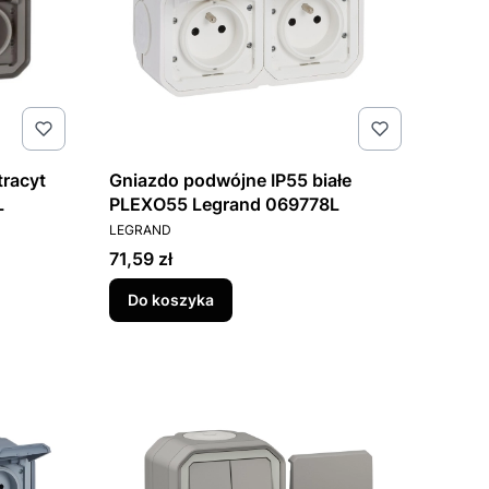
tracyt
Gniazdo podwójne IP55 białe
L
PLEXO55 Legrand 069778L
PRODUCENT
LEGRAND
Cena
71,59 zł
Do koszyka