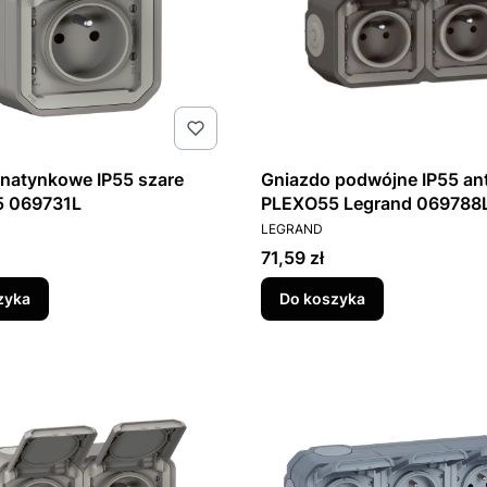
natynkowe IP55 szare
Gniazdo podwójne IP55 an
 069731L
PLEXO55 Legrand 069788
T
PRODUCENT
LEGRAND
Cena
71,59 zł
zyka
Do koszyka