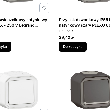
 świecznikowy natynkowy
Przycisk dzwonkowy IP55 
X - 250 V Legrand
natynkowy szary PLEXO 0
T
PRODUCENT
LEGRAND
Cena
ł
39,42 zł
zyka
Do koszyka