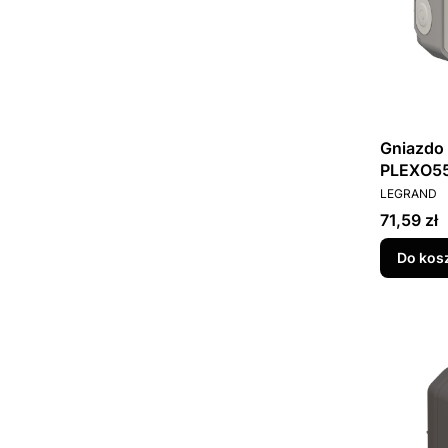
Gniazdo 
PRODUCEN
LEGRAND
Cena
71,59 zł
Do kos