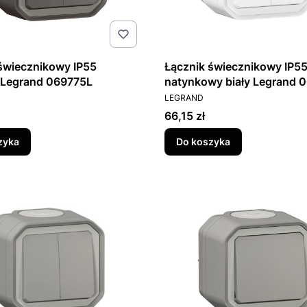
świecznikowy IP55
Łącznik świecznikowy IP5
 Legrand 069775L
natynkowy biały Legrand 
T
PRODUCENT
LEGRAND
Cena
66,15 zł
zyka
Do koszyka