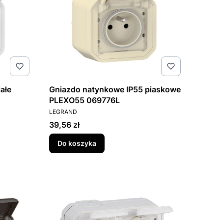
ałe
Gniazdo natynkowe IP55 piaskowe
PLEXO55 069776L
PRODUCENT
LEGRAND
Cena
39,56 zł
Do koszyka