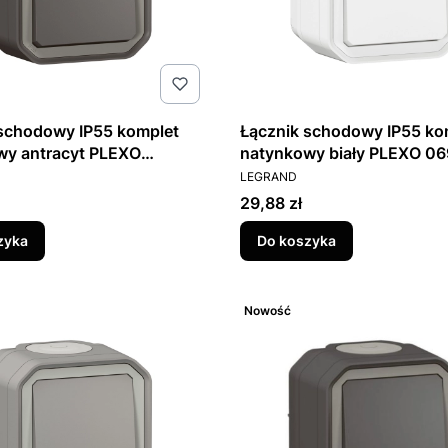
 schodowy IP55 komplet
Łącznik schodowy IP55 ko
wy antracyt PLEXO
natynkowy biały PLEXO 0
T
PRODUCENT
LEGRAND
Cena
29,88 zł
zyka
Do koszyka
Nowość