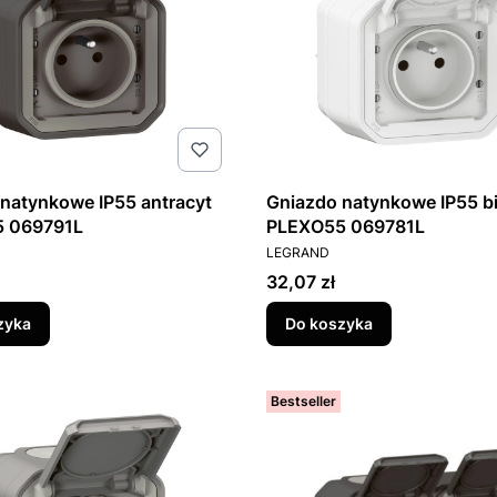
natynkowe IP55 antracyt
Gniazdo natynkowe IP55 bi
 069791L
PLEXO55 069781L
T
PRODUCENT
LEGRAND
Cena
32,07 zł
zyka
Do koszyka
Bestseller