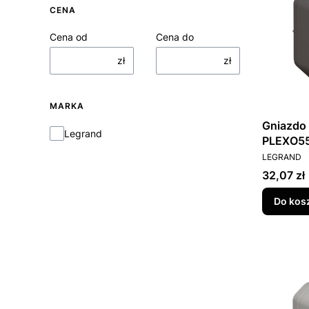
CENA
Cena od
Cena do
zł
zł
MARKA
Gniazdo 
Marka
Legrand
PLEXO55
PRODUCEN
LEGRAND
Cena
32,07 zł
Do kos