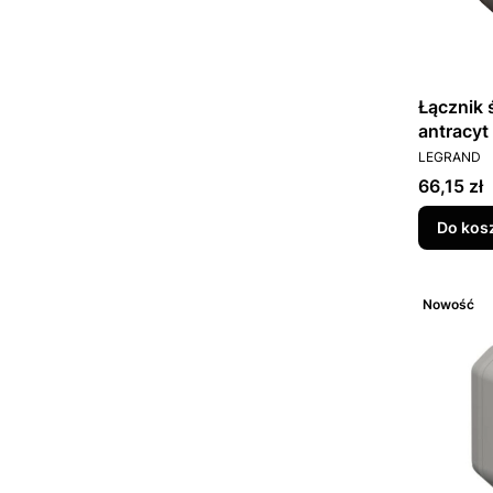
Łącznik 
antracyt
PRODUCEN
LEGRAND
Cena
66,15 zł
Do kos
Nowość