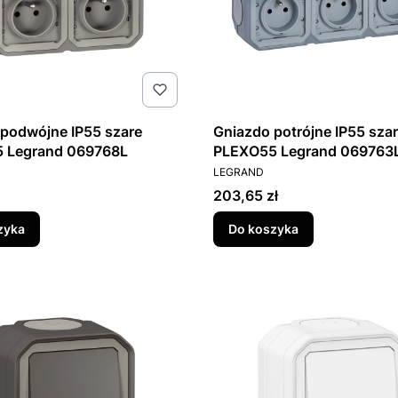
podwójne IP55 szare
Gniazdo potrójne IP55 sza
PLEXO55 Legrand 069768L
PLEXO55 Legrand 069763
T
PRODUCENT
LEGRAND
Cena
203,65 zł
zyka
Do koszyka