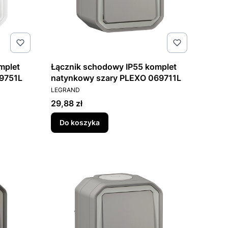
mplet
Łącznik schodowy IP55 komplet
69751L
natynkowy szary PLEXO 069711L
PRODUCENT
LEGRAND
Cena
29,88 zł
Do koszyka