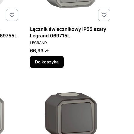
5
Łącznik świecznikowy IP55 szary
069755L
Legrand 069715L
PRODUCENT
LEGRAND
Cena
66,93 zł
Do koszyka