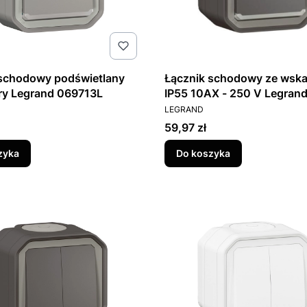
 schodowy podświetlany
Łącznik schodowy ze wska
ry Legrand 069713L
IP55 10AX - 250 V Legran
T
PRODUCENT
069721L
LEGRAND
Cena
59,97 zł
zyka
Do koszyka