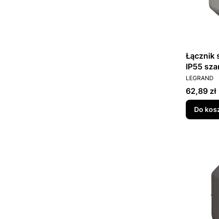
Łącznik
IP55 sza
PRODUCEN
LEGRAND
Cena
62,89 zł
Do kos