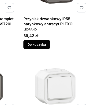
komplet
Przycisk dzwonkowy IP55
69720L
natynkowy antracyt PLEXO
PRODUCENT
069790L
LEGRAND
Cena
39,42 zł
Do koszyka