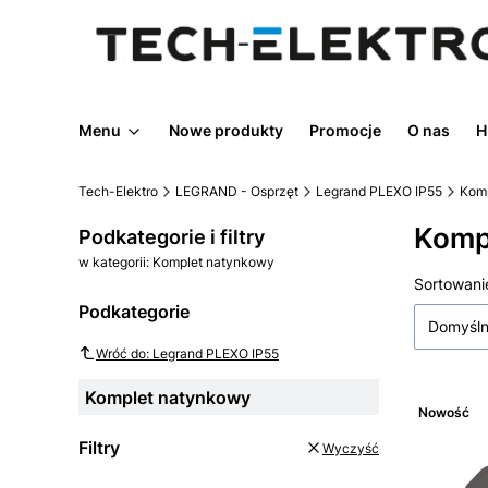
Menu
Nowe produkty
Promocje
O nas
H
Tech-Elektro
LEGRAND - Osprzęt
Legrand PLEXO IP55
Kom
Komp
Podkategorie i filtry
w kategorii: Komplet natynkowy
Lista
Sortowani
Podkategorie
Domyśl
Wróć do: Legrand PLEXO IP55
Komplet natynkowy
Nowość
Filtry
Wyczyść