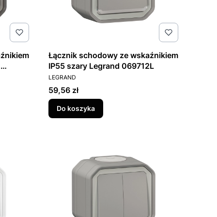
źnikiem
Łącznik schodowy ze wskaźnikiem
d
IP55 szary Legrand 069712L
PRODUCENT
LEGRAND
Cena
59,56 zł
Do koszyka