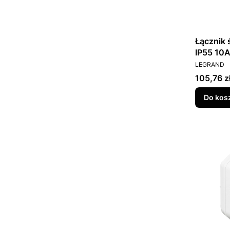
Łącznik
IP55 10A
PRODUCEN
069714L
LEGRAND
Cena
105,76 z
Do kos