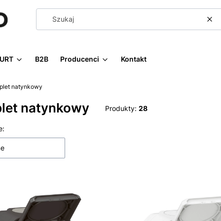
Wy
URT
B2B
Producenci
Kontakt
plet natynkowy
let natynkowy
Produkty:
28
 produktów
e:
ne