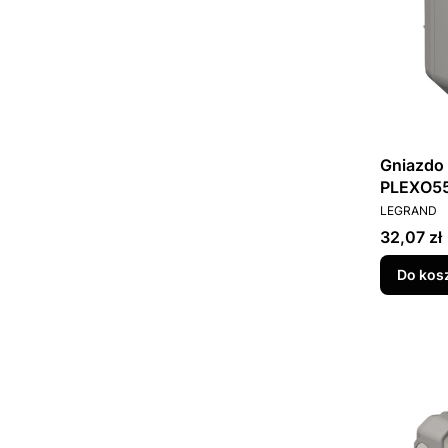
Gniazdo 
PLEXO55
PRODUCEN
LEGRAND
Cena
32,07 zł
Do kos