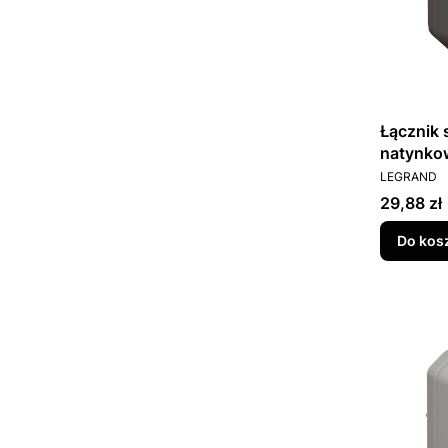
Łącznik
natynko
PRODUCEN
069761L
LEGRAND
Cena
29,88 zł
Do kos