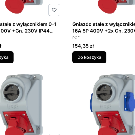
stałe z wyłącznikiem 0-1
Gniazdo stałe z wyłączniki
400V +Gn. 230V IP44
16A 5P 400V +2x Gn. 230
T
PRODUCENT
POL / 96061441W
COMBO-POL
PCE
Cena
ł
154,35 zł
zyka
Do koszyka