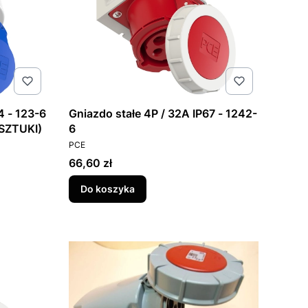
4 - 123-6
Gniazdo stałe 4P / 32A IP67 - 1242-
SZTUKI)
6
PRODUCENT
PCE
Cena
66,60 zł
Do koszyka