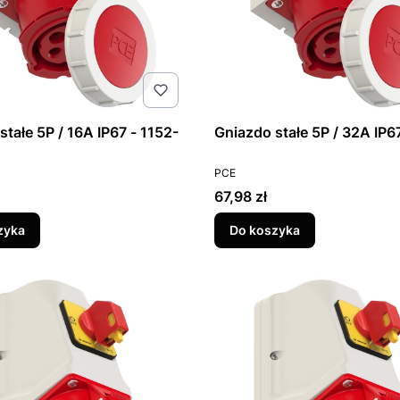
stałe 5P / 16A IP67 - 1152-
Gniazdo stałe 5P / 32A IP6
T
PRODUCENT
PCE
Cena
67,98 zł
zyka
Do koszyka