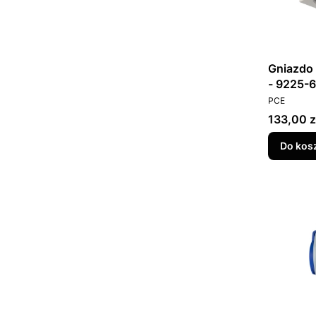
Gniazdo 
- 9225-
PRODUCEN
PCE
Cena
133,00 z
Do kos