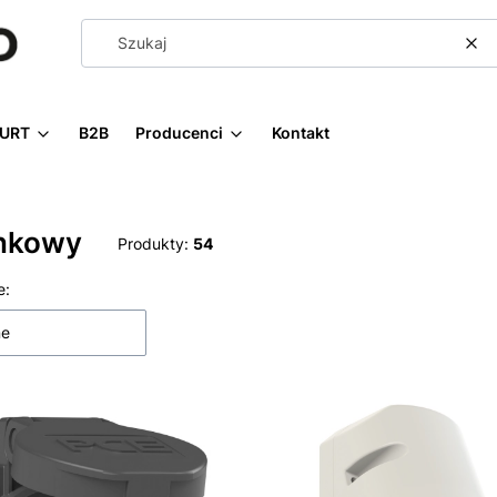
Wy
URT
B2B
Producenci
Kontakt
nkowy
Produkty:
54
 produktów
e:
ne