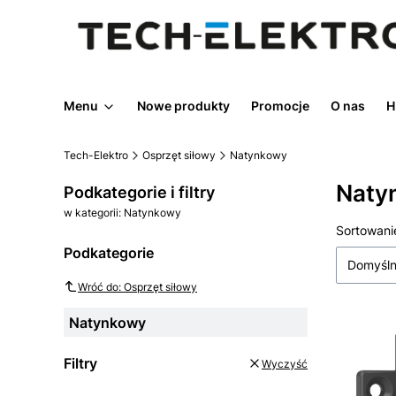
Menu
Nowe produkty
Promocje
O nas
H
Tech-Elektro
Osprzęt siłowy
Natynkowy
Naty
Podkategorie i filtry
w kategorii: Natynkowy
Lista
Sortowani
Podkategorie
Domyśl
Wróć do: Osprzęt siłowy
Natynkowy
Filtry
Wyczyść