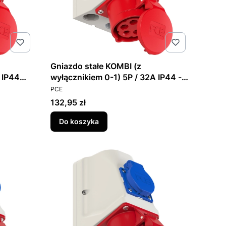
Gniazdo stałe KOMBI (z
 IP44
wyłącznikiem 0-1) 5P / 32A IP44 -
PRODUCENT
925-6W
PCE
Cena
132,95 zł
Do koszyka