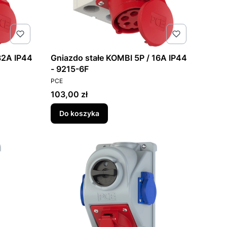
32A IP44
Gniazdo stałe KOMBI 5P / 16A IP44
- 9215-6F
PRODUCENT
PCE
Cena
103,00 zł
Do koszyka