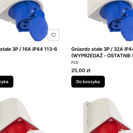
stałe 3P / 16A IP44 113-6
Gniazdo stałe 3P / 32A IP4
(WYPRZEDAŻ - OSTATNIE 
T
PRODUCENT
PCE
Cena
25,00 zł
zyka
Do koszyka