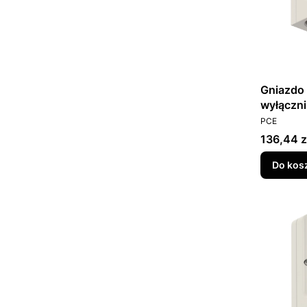
Gniazdo 
wyłączni
PRODUCEN
924-6W
PCE
Cena
136,44 z
Do kos