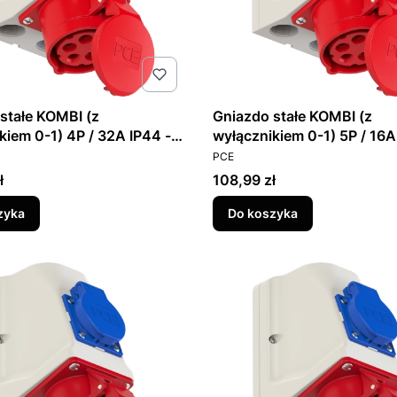
stałe KOMBI (z
Gniazdo stałe KOMBI (z
kiem 0-1) 4P / 32A IP44 -
wyłącznikiem 0-1) 5P / 16A
T
PRODUCENT
915-6W - 915-6W
PCE
Cena
ł
108,99 zł
zyka
Do koszyka