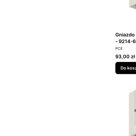
Gniazdo 
- 9214-6
PRODUCEN
PCE
Cena
93,00 zł
Do kos