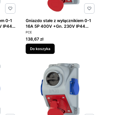
em 0-1
Gniazdo stałe z wyłącznikiem 0-1
V IP44
16A 5P 400V +Gn. 230V IP44
PRODUCENT
COMBO-POL
PCE
Cena
138,67 zł
Do koszyka