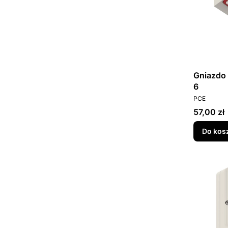
Gniazdo 
6
PRODUCEN
PCE
Cena
57,00 zł
Do kos