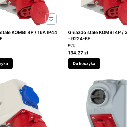
stałe KOMBI 4P / 16A IP44
Gniazdo stałe KOMBI 4P / 
F
- 9224-6F
T
PRODUCENT
PCE
Cena
134,27 zł
zyka
Do koszyka