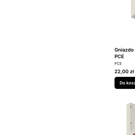
Gniazdo 
PCE
PRODUCEN
PCE
Cena
22,00 zł
Do kos