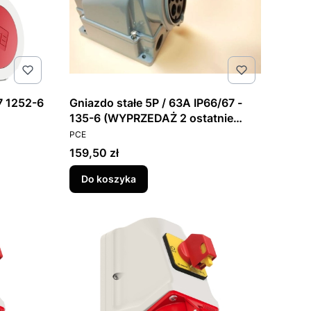
7 1252-6
Gniazdo stałe 5P / 63A IP66/67 -
135-6 (WYPRZEDAŻ 2 ostatnie
PRODUCENT
sztuki)
PCE
Cena
159,50 zł
Do koszyka