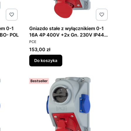
em 0-1
Gniazdo stałe z wyłącznikiem 0-1
BO- POL
16A 4P 400V +2x Gn. 230V IP44
PRODUCENT
COMBO-POL
PCE
Cena
153,00 zł
Do koszyka
Bestseller