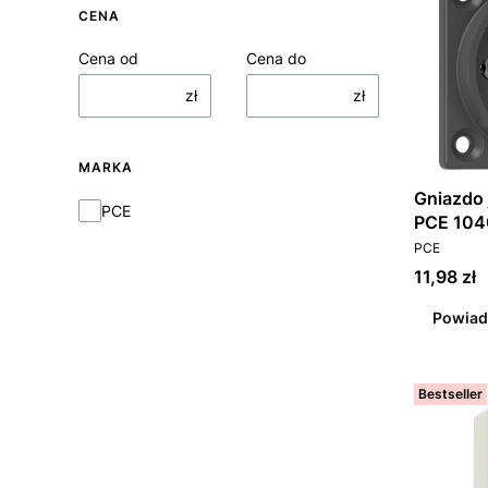
CENA
Cena od
Cena do
zł
zł
MARKA
Gniazdo 
Marka
PCE
PCE 104
PRODUCEN
PCE
Cena
11,98 zł
Powiad
Bestseller