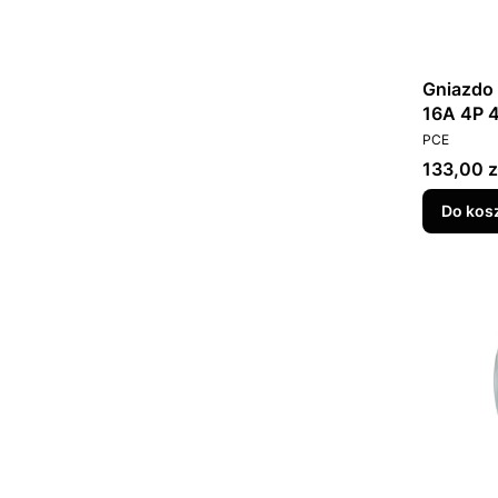
Gniazdo 
16A 4P 
PRODUCEN
COMBO-
PCE
Cena
133,00 z
Do kos