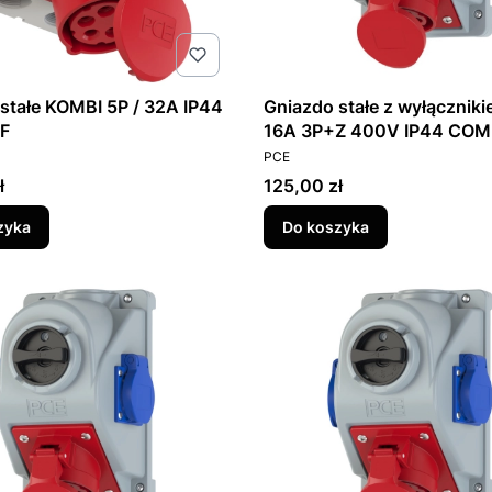
stałe KOMBI 5P / 32A IP44
Gniazdo stałe z wyłączniki
6F
16A 3P+Z 400V IP44 COM
T
PRODUCENT
PCE
Cena
ł
125,00 zł
zyka
Do koszyka