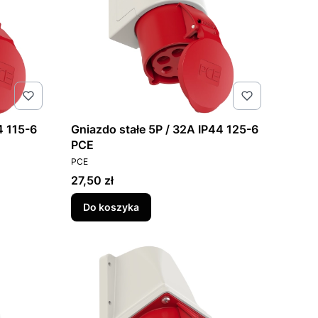
A IP44 115-6
Gniazdo stałe 5P / 32A IP44 125-6
PCE
PRODUCENT
PCE
Cena
27,50 zł
Do koszyka