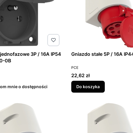
jednofazowe 3P / 16A IP54
Gniazdo stałe 5P / 16
0-0B
T
PRODUCENT
PCE
Cena
22,62 zł
om mnie o dostępności
Do koszyka