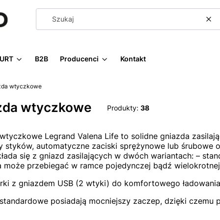
Wy
URT
B2B
Producenci
Kontakt
zda wtyczkowe
zda wtyczkowe
Produkty:
38
wtyczkowe Legrand Valena Life to solidne gniazda zasilaj
y styków, automatyczne zaciski sprężynowe lub śrubowe o
kłada się z gniazd zasilających w dwóch wariantach: – st
ja może przebiegać w ramce pojedynczej bądź wielokrotne
rki z gniazdem USB (2 wtyki) do komfortowego ładowani
standardowe posiadają mocniejszy zaczep, dzięki czemu 