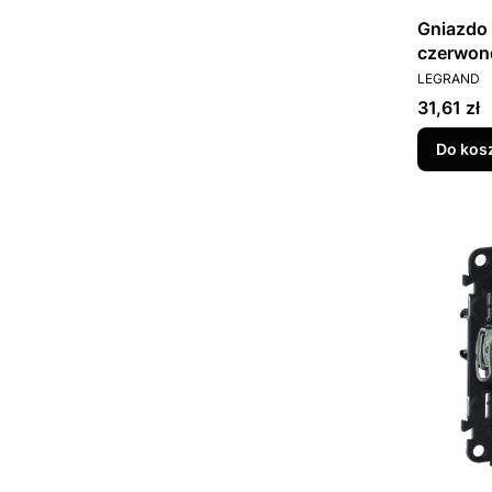
Gniazdo 
czerwone
PRODUCEN
753189
LEGRAND
Cena
31,61 zł
Do kos