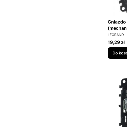
Gniazdo
(mechani
PRODUCEN
LEGRAND
Cena
19,29 zł
Do kos