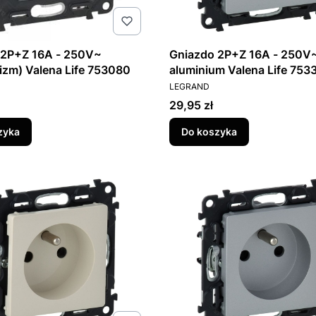
 2P+Z 16A - 250V~
Gniazdo 2P+Z 16A - 250V
zm) Valena Life 753080
aluminium Valena Life 753
T
PRODUCENT
LEGRAND
Cena
29,95 zł
zyka
Do koszyka