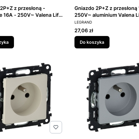
2P+Z z przesłoną -
Gniazdo 2P+Z z przesłoną 
 16A - 250V~ Valena Life
250V~ aluminium Valena L
T
PRODUCENT
753380
LEGRAND
Cena
27,06 zł
zyka
Do koszyka