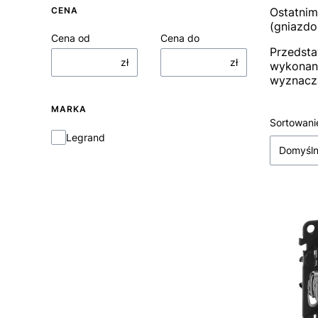
CENA
Ostatnim
(gniazdo
Cena od
Cena do
Przedsta
zł
zł
wykonan
wyznacza
MARKA
Lista
Sortowani
Marka
Legrand
Domyśl