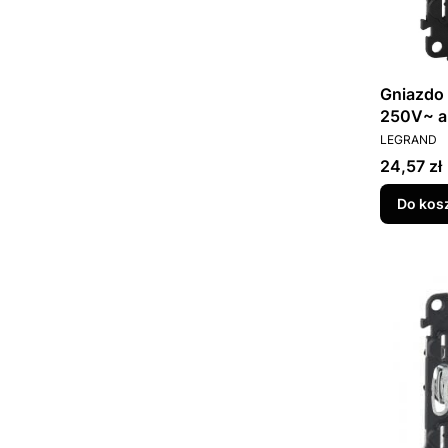
Gniazdo 
250V~ al
PRODUCEN
753316
LEGRAND
Cena
24,57 zł
Do kos