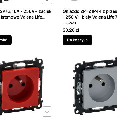
2P+Z 16A - 250V~ zaciski
Gniazdo 2P+Z IP44 z prze
kremowe Valena Life
- 250 V~ biały Valena Life
T
PRODUCENT
LEGRAND
Cena
33,26 zł
zyka
Do koszyka