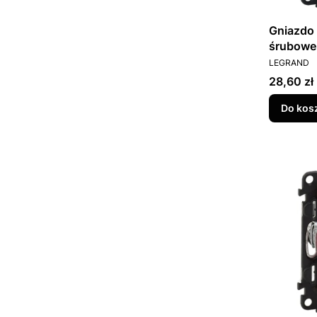
Gniazdo 
śrubowe 
PRODUCEN
753285
LEGRAND
Cena
28,60 zł
Do kos