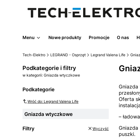
Menu
Nowe produkty
Promocje
O nas
H
Tech-Elektro
LEGRAND - Osprzęt
Legrand Valena Life
Gnia
Gnia
Podkategorie i filtry
w kategorii: Gniazda wtyczkowe
Gniazda 
Podkategorie
przesłon
Oferta s
Wróć do: Legrand Valena Life
instalac
Gniazda wtyczkowe
– ładowa
Gniazda 
Filtry
Wyczyść
puszki.