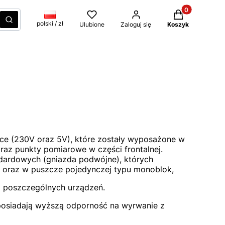
Produkty w kos
czyść
Szukaj
polski / zł
Ulubione
Zaloguj się
Koszyk
ące (230V oraz 5V), które zostały wyposażone w
raz punkty pomiarowe w części frontalnej.
andardowych (gniazda podwójne), których
j oraz w puszcze pojedynczej typu monoblok,
a poszczególnych urządzeń.
posiadają wyższą odporność na wyrwanie z