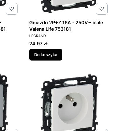
~
Gniazdo 2P+Z 16A - 250V~ białe
381
Valena Life 753181
PRODUCENT
LEGRAND
Cena
24,97 zł
Do koszyka