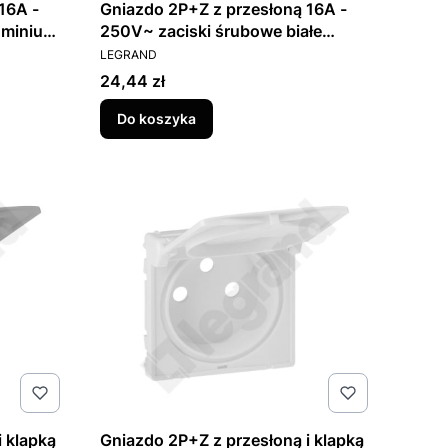
16A -
Gniazdo 2P+Z z przesłoną 16A -
uminium
250V~ zaciski śrubowe białe
PRODUCENT
Valena Life 753184
LEGRAND
Cena
24,44 zł
Do koszyka
 klapką
Gniazdo 2P+Z z przesłoną i klapką