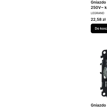
Gniazdo 
250V~ k
PRODUCEN
753280
LEGRAND
Cena
22,58 zł
Do kos
Gniazdo 