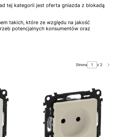
 tej kategorii jest oferta gniazda z blokadą
em takich, które ze względu na jakość
rzeb potencjalnych konsumentów oraz
Strona
z 2
Następne pro