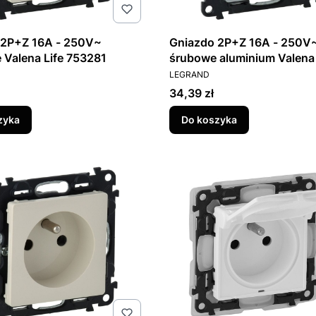
 2P+Z 16A - 250V~
Gniazdo 2P+Z 16A - 250V~
Valena Life 753281
śrubowe aluminium Valena 
T
PRODUCENT
753385
LEGRAND
Cena
34,39 zł
zyka
Do koszyka