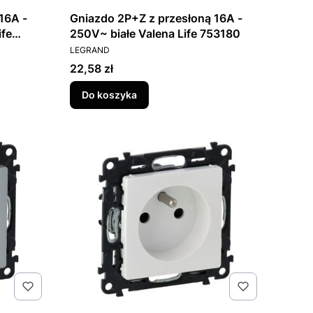
16A -
Gniazdo 2P+Z z przesłoną 16A -
ife
250V~ białe Valena Life 753180
PRODUCENT
LEGRAND
Cena
22,58 zł
Do koszyka