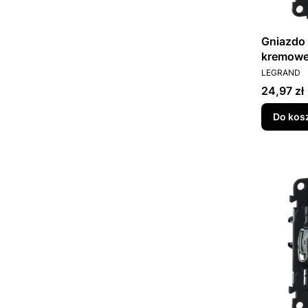
Gniazdo
kremowe 
PRODUCEN
LEGRAND
Cena
24,97 zł
Do kos