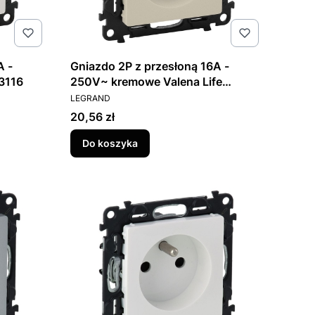
A -
Gniazdo 2P z przesłoną 16A -
53116
250V~ kremowe Valena Life
PRODUCENT
753216
LEGRAND
Cena
20,56 zł
Do koszyka