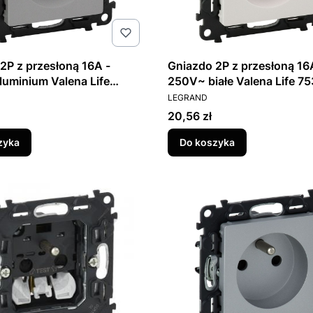
2P z przesłoną 16A -
Gniazdo 2P z przesłoną 16
uminium Valena Life
250V~ białe Valena Life 7
T
PRODUCENT
LEGRAND
Cena
20,56 zł
zyka
Do koszyka