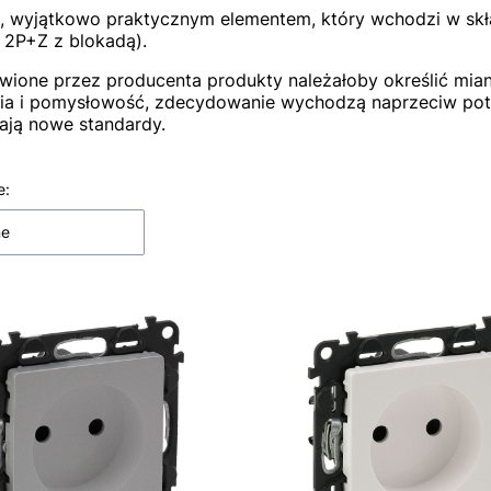
, wyjątkowo praktycznym elementem, który wchodzi w skład
 2P+Z z blokadą).
wione przez producenta produkty należałoby określić mian
ia i pomysłowość, zdecydowanie wychodzą naprzeciw pot
ją nowe standardy.
 produktów
e:
ne