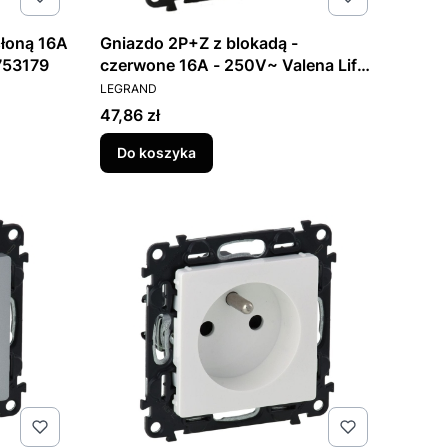
słoną 16A
Gniazdo 2P+Z z blokadą -
 753179
czerwone 16A - 250V~ Valena Life
PRODUCENT
753191
LEGRAND
Cena
47,86 zł
Do koszyka