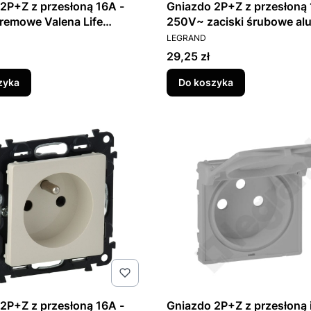
2P+Z z przesłoną 16A -
Gniazdo 2P+Z z przesłoną 
remowe Valena Life
250V~ zaciski śrubowe al
T
PRODUCENT
Valena Life 753384
LEGRAND
Cena
29,25 zł
zyka
Do koszyka
2P+Z z przesłoną 16A -
Gniazdo 2P+Z z przesłoną i