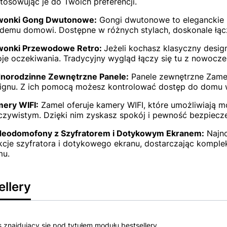
tosowując je do Twoich preferencji.
wonki Gong Dwutonowe:
Gongi dwutonowe to eleganckie i
demu domowi. Dostępne w różnych stylach, doskonale łącz
onki Przewodowe Retro:
Jeżeli kochasz klasyczny desig
je oczekiwania. Tradycyjny wygląd łączy się tu z nowocze
norodzinne Zewnętrzne Panele:
Panele zewnętrzne Zamel 
ignu. Z ich pomocą możesz kontrolować dostęp do domu 
ery WIFI:
Zamel oferuje kamery WIFI, które umożliwiają 
czywistym. Dzięki nim zyskasz spokój i pewność bezpiecz
eodomofony z Szyfratorem i Dotykowym Ekranem:
Najno
kcje szyfratora i dotykowego ekranu, dostarczając kompl
mu.
ellery
s znajdujący się pod tytułem modułu bestsellery