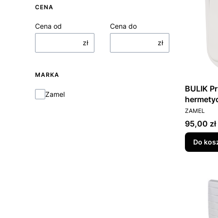
CENA
Cena od
Cena do
zł
zł
MARKA
BULIK P
Marka
Zamel
PRODUCEN
ZAMEL
Cena
95,00 zł
Do kos