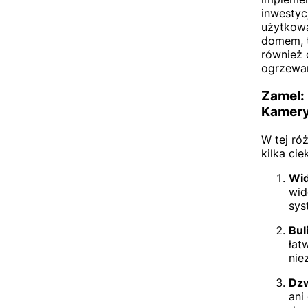
inwestyc
użytkowa
domem, t
również 
ogrzewa
Zamel:
Kamery
W tej ró
kilka ci
Wid
wid
sys
Bul
łat
nie
Dz
ani