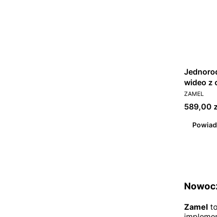
Jednoro
wideo z c
PRODUCEN
szyfrat
ZAMEL
812IDS
Cena
589,00 z
Powiad
Nowocz
Zamel
to
implemen