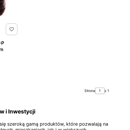
-P
0m
Strona
z 1
 i Inwestycji
a się szeroką gamą produktów, które pozwalają na
ych, mieszkaniach, jak i w większych