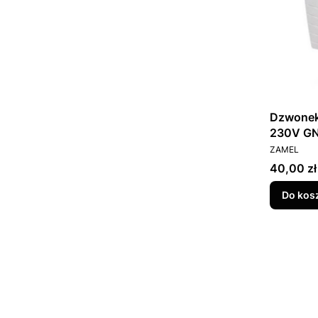
Dzwonek
230V GN
PRODUCEN
ZAMEL
Cena
40,00 zł
Do kos