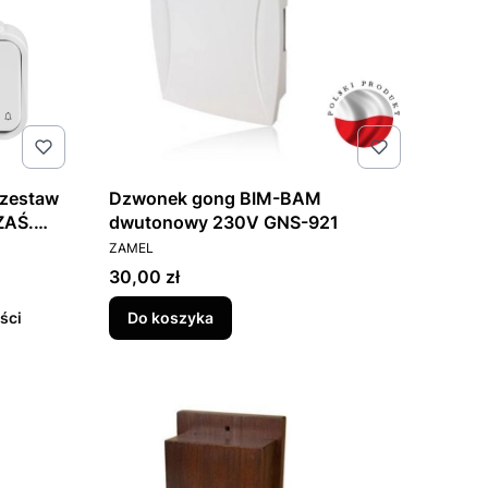
zestaw
Dzwonek gong BIM-BAM
ZAŚ.
dwutonowy 230V GNS-921
PRODUCENT
ZAMEL
Cena
30,00 zł
ści
Do koszyka