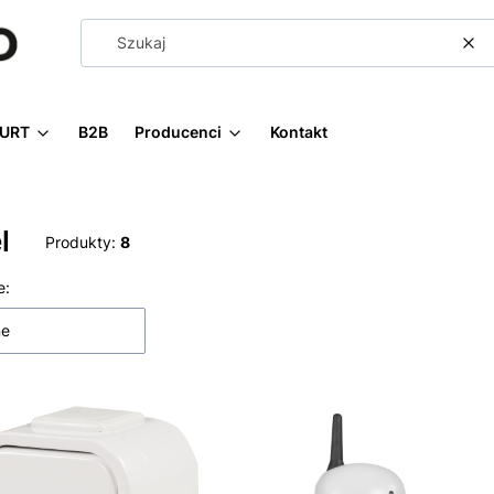
Wy
URT
B2B
Producenci
Kontakt
l
Produkty:
8
 produktów
e:
ne