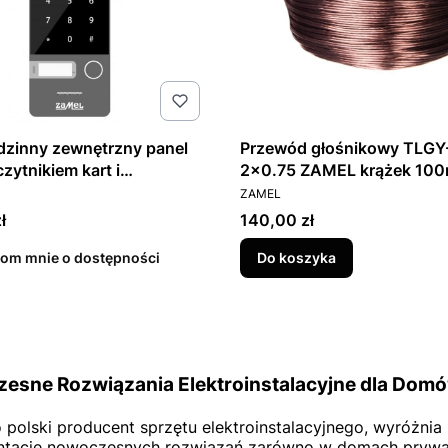
dzinny zewnętrzny panel
Przewód głośnikowy TLGY
zytnikiem kart i
2x0.75 ZAMEL krążek 10
T
PRODUCENT
orem HD SZARY TYP: VO-
ZAMEL
PHD
Cena
ł
140,00 zł
om mnie o dostępności
Do koszyka
esne Rozwiązania Elektroinstalacyjne dla Domów
 polski producent sprzętu elektroinstalacyjnego, wyróżni
tację nowoczesnych rozwiązań zarówno w domach prywatn