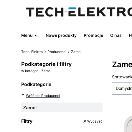
Menu
Nowe produkty
Promocje
O nas
H
Tech-Elektro
Producenci
Zamel
Zame
Podkategorie i filtry
w kategorii: Zamel
Lista
Sortowani
Podkategorie
Domyśl
Wróć do: Producenci
Zamel
Filtry
Wyczyść