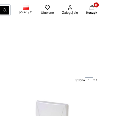
Produkty w kos
czyść
Szukaj
polski / zł
Ulubione
Zaloguj się
Koszyk
Strona
z 1