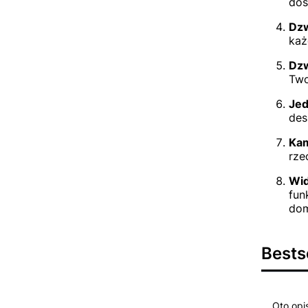
dos
Dz
każ
Dzw
Two
Jed
des
Kam
rze
Wid
fun
do
Bests
Oto opi