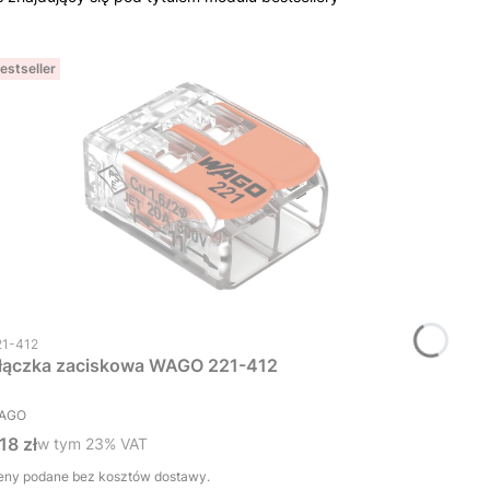
estseller
d produktu
21-412
łączka zaciskowa WAGO 221-412
RODUCENT
AGO
ena brutto
,18 zł
w tym %s VAT
w tym
23%
VAT
eny podane bez kosztów dostawy.