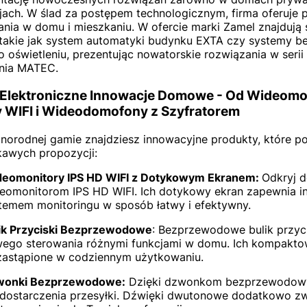
jach. W ślad za postępem technologicznym, firma oferuj
nia w domu i mieszkaniu. W ofercie marki Zamel znajdują 
akie jak system automatyki budynku EXTA czy systemy b
o oświetleniu, prezentując nowatorskie rozwiązania w seri
nia MATEC.
 Elektroniczne Innowacje Domowe - Od Wideom
 WIFI i Wideodomofony z Szyfratorem
żnorodnej gamie znajdziesz innowacyjne produkty, które 
ekawych propozycji:
eomonitory IPS HD WIFI z Dotykowym Ekranem:
Odkryj d
eomonitorom IPS HD WIFI. Ich dotykowy ekran zapewnia intu
temem monitoringu w sposób łatwy i efektywny.
ik Przyciski Bezprzewodowe
: Bezprzewodowe bulik przyci
wego sterowania różnymi funkcjami w domu. Ich kompaktowy 
zastąpione w codziennym użytkowaniu.
wonki Bezprzewodowe:
Dzięki dzwonkom bezprzewodowym
 dostarczenia przesyłki. Dźwięki dwutonowe dodatkowo zwi