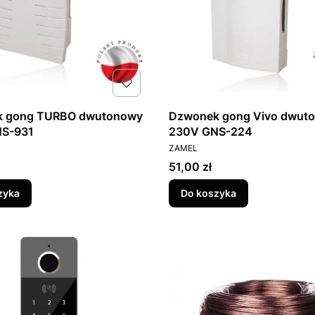
 gong TURBO dwutonowy
Dzwonek gong Vivo dwut
S-931
230V GNS-224
T
PRODUCENT
ZAMEL
Cena
51,00 zł
zyka
Do koszyka