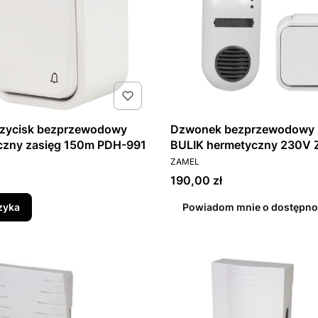
rzycisk bezprzewodowy
Dzwonek bezprzewodowy 
hermetyczny zasięg 150m PDH-991
BULIK hermetyczny 230V 
T
PRODUCENT
150M TYP: DRS-982H
ZAMEL
Cena
190,00 zł
zyka
Powiadom mnie o dostępno