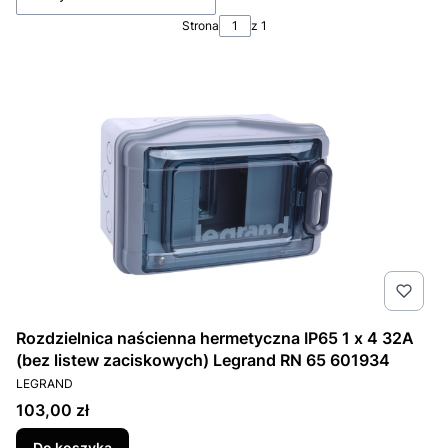
Strona
z 1
Rozdzielnica naścienna hermetyczna IP65 1 x 4 32A
(bez listew zaciskowych) Legrand RN 65 601934
PRODUCENT
LEGRAND
Cena
103,00 zł
Do koszyka