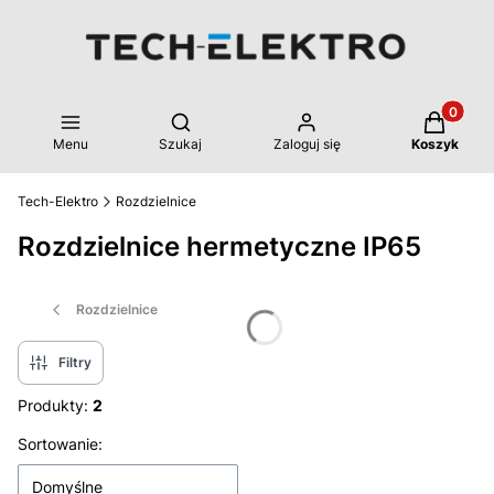
Produkty 
Otwórz wyszukiwarkę
Menu
Szukaj
Zaloguj się
Koszyk
Tech-Elektro
Rozdzielnice
Rozdzielnice hermetyczne IP65
Rozdzielnice
Filtry
Produkty:
2
Lista produktów
Sortowanie:
Domyślne