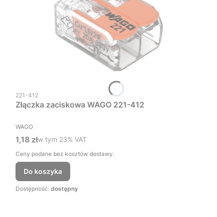
Kod produktu
221-412
Złączka zaciskowa WAGO 221-412
PRODUCENT
WAGO
Cena brutto
1,18 zł
w tym %s VAT
w tym
23%
VAT
Ceny podane bez kosztów dostawy.
Do koszyka
Dostępność:
dostępny