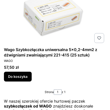
Wago Szybkozłączka uniwersalna 5x0,2-4mm2 z
dźwigniami zwalniającymi 221-415 (25 sztuk)
PRODUCENT
WAGO
Cena
57,50 zł
Do koszyka
Strona
z 1
W naszej szerokiej ofercie hurtowej paczek
szybkozłączek od WAGO
znajdziesz doskonałe