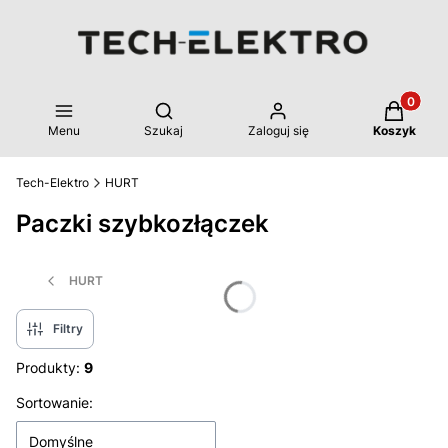
Produkty 
Otwórz wyszukiwarkę
Menu
Szukaj
Zaloguj się
Koszyk
Tech-Elektro
HURT
Paczki szybkozłączek
HURT
Filtry
Produkty:
9
Lista produktów
Sortowanie:
Domyślne