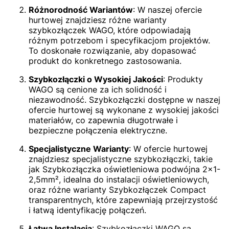
Różnorodność Wariantów
: W naszej ofercie
hurtowej znajdziesz różne warianty
szybkozłączek WAGO, które odpowiadają
różnym potrzebom i specyfikacjom projektów.
To doskonałe rozwiązanie, aby dopasować
produkt do konkretnego zastosowania.
Szybkozłączki o Wysokiej Jakości
: Produkty
WAGO są cenione za ich solidność i
niezawodność. Szybkozłączki dostępne w naszej
ofercie hurtowej są wykonane z wysokiej jakości
materiałów, co zapewnia długotrwałe i
bezpieczne połączenia elektryczne.
Specjalistyczne Warianty
: W ofercie hurtowej
znajdziesz specjalistyczne szybkozłączki, takie
jak Szybkozłączka oświetleniowa podwójna 2x1-
2,5mm², idealna do instalacji oświetleniowych,
oraz różne warianty Szybkozłączek Compact
transparentnych, które zapewniają przejrzystość
i łatwą identyfikację połączeń.
Łatwa Instalacja
: Szybkozłączki WAGO są