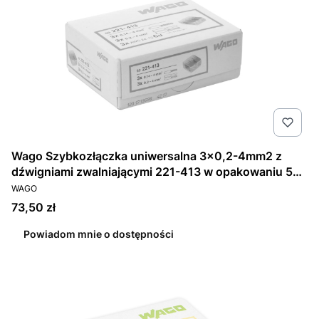
Wago Szybkozłączka uniwersalna 3x0,2-4mm2 z
dźwigniami zwalniającymi 221-413 w opakowaniu 50
PRODUCENT
sztuk.
WAGO
Cena
73,50 zł
Powiadom mnie o dostępności