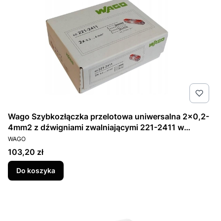
Wago Szybkozłączka przelotowa uniwersalna 2x0,2-
4mm2 z dźwigniami zwalniającymi 221-2411 w
PRODUCENT
zestawie 60 sztuk.
WAGO
Cena
103,20 zł
Do koszyka