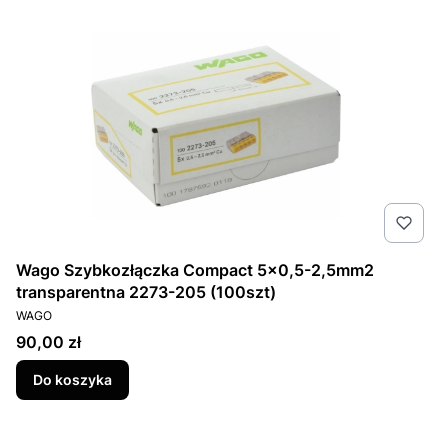
Wago Szybkozłączka Compact 5x0,5-2,5mm2
transparentna 2273-205 (100szt)
PRODUCENT
WAGO
Cena
90,00 zł
Do koszyka