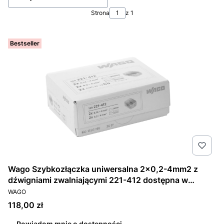
Strona
z 1
Bestseller
Wago Szybkozłączka uniwersalna 2x0,2-4mm2 z
dźwigniami zwalniającymi 221-412 dostępna w
PRODUCENT
zestawie 100 sztuk.
WAGO
Cena
118,00 zł
Powiadom mnie o dostępności