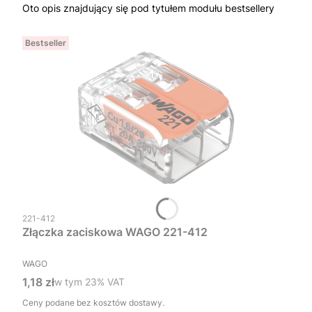
Oto opis znajdujący się pod tytułem modułu bestsellery
Bestseller
Kod produktu
221-412
Złączka zaciskowa WAGO 221-412
PRODUCENT
WAGO
Cena brutto
1,18 zł
w tym %s VAT
w tym
23%
VAT
Ceny podane bez kosztów dostawy.