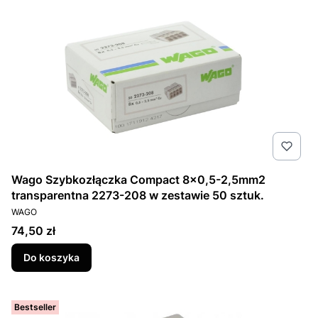
Wago Szybkozłączka Compact 8x0,5-2,5mm2
transparentna 2273-208 w zestawie 50 sztuk.
PRODUCENT
WAGO
Cena
74,50 zł
Do koszyka
Bestseller