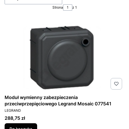
Strona
z 1
Moduł wymienny zabezpieczenia
przeciwprzepięciowego Legrand Mosaic 077541
PRODUCENT
LEGRAND
Cena
288,75 zł
Do koszyka