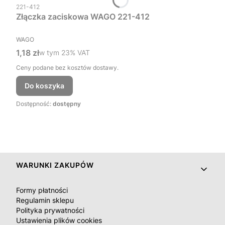
Kod produktu
221-412
Złączka zaciskowa WAGO 221-412
PRODUCENT
WAGO
Cena brutto
1,18 zł
w tym %s VAT
w tym
23%
VAT
Ceny podane bez kosztów dostawy.
Do koszyka
Dostępność:
dostępny
Linki w stopce
WARUNKI ZAKUPÓW
Formy płatności
Regulamin sklepu
Polityka prywatności
Ustawienia plików cookies