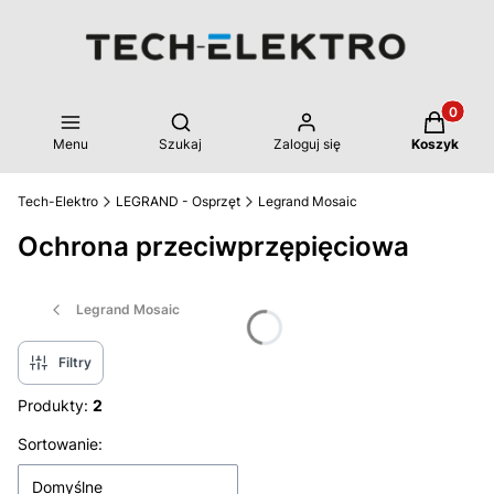
Produkty 
Otwórz wyszukiwarkę
Menu
Szukaj
Zaloguj się
Koszyk
Tech-Elektro
LEGRAND - Osprzęt
Legrand Mosaic
Ochrona przeciwprzępięciowa
Legrand Mosaic
Filtry
Produkty:
2
Lista produktów
Sortowanie:
Domyślne