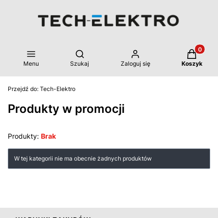
Produkty 
Otwórz wyszukiwarkę
Menu
Szukaj
Zaloguj się
Koszyk
Przejdź do:
Tech-Elektro
Produkty w promocji
Produkty:
Brak
Lista produktów
W tej kategorii nie ma obecnie żadnych produktów