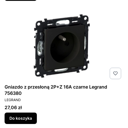
Gniazdo z przesłoną 2P+Z 16A czarne Legrand
756380
PRODUCENT
LEGRAND
Cena
27,06 zł
Do koszyka