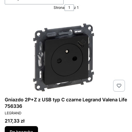
Strona
z 1
Gniazdo 2P+Z z USB typ C czarne Legrand Valena Life
756336
PRODUCENT
LEGRAND
Cena
217,33 zł
Do koszyka