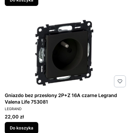
Gniazdo bez przesłony 2P+Z 16A czarne Legrand
Valena Life 753081
PRODUCENT
LEGRAND
Cena
22,00 zł
Do koszyka