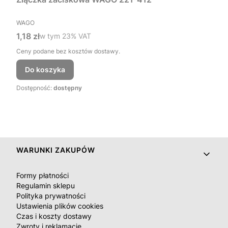
PRODUCENT
WAGO
Cena brutto
1,18 zł
w tym %s VAT
w tym
23%
VAT
Ceny podane bez kosztów dostawy.
Do koszyka
Dostępność:
dostępny
Linki w stopce
WARUNKI ZAKUPÓW
Formy płatności
Regulamin sklepu
Polityka prywatności
Ustawienia plików cookies
Czas i koszty dostawy
Zwroty i reklamacje