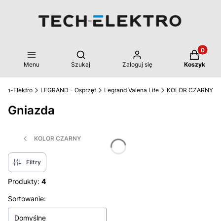
Produkty 
Otwórz wyszukiwarkę
Menu
Szukaj
Zaloguj się
Koszyk
ech-Elektro
LEGRAND - Osprzęt
Legrand Valena Life
KOLOR CZARNY
Gniazda
KOLOR CZARNY
Filtry
Produkty:
4
Lista produktów
Sortowanie:
Domyślne