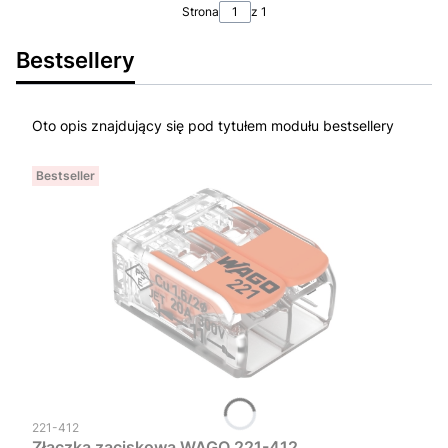
Strona
z 1
Bestsellery
Oto opis znajdujący się pod tytułem modułu bestsellery
Bestseller
Kod produktu
221-412
Złączka zaciskowa WAGO 221-412