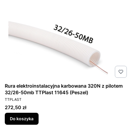
Rura elektroinstalacyjna karbowana 320N z pilotem
32/26-50mb TTPlast 11645 (Peszel)
PRODUCENT
TTPLAST
Cena
272,50 zł
Do koszyka