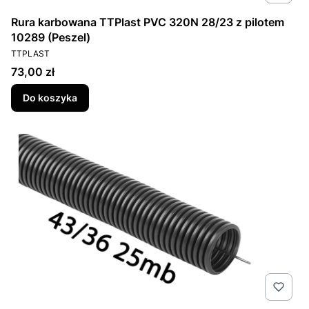
Rura karbowana TTPlast PVC 320N 28/23 z pilotem
10289 (Peszel)
PRODUCENT
TTPLAST
Cena
73,00 zł
Do koszyka