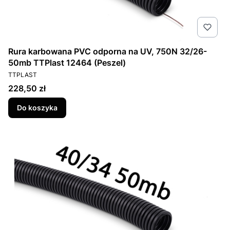
Rura karbowana PVC odporna na UV, 750N 32/26-
50mb TTPlast 12464 (Peszel)
PRODUCENT
TTPLAST
Cena
228,50 zł
Do koszyka