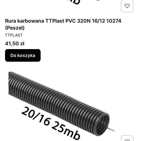
Rura karbowana TTPlast PVC 320N 16/12 10274
(Peszel)
PRODUCENT
TTPLAST
Cena
41,50 zł
Do koszyka