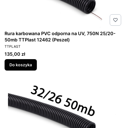
Rura karbowana PVC odporna na UV, 750N 25/20-
50mb TTPlast 12462 (Peszel)
PRODUCENT
TTPLAST
Cena
135,00 zł
Do koszyka