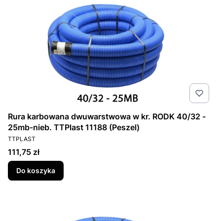
Rura karbowana dwuwarstwowa w kr. RODK 40/32 -
25mb-nieb. TTPlast 11188 (Peszel)
PRODUCENT
TTPLAST
Cena
111,75 zł
Do koszyka