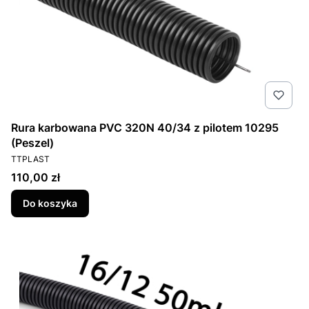
Rura karbowana PVC 320N 40/34 z pilotem 10295
(Peszel)
PRODUCENT
TTPLAST
Cena
110,00 zł
Do koszyka