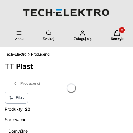
Produkty 
Otwórz wyszukiwarkę
Menu
Szukaj
Zaloguj się
Koszyk
Tech-Elektro
Producenci
TT Plast
Producenci
Filtry
Produkty:
20
Lista produktów
Sortowanie:
Domyślne