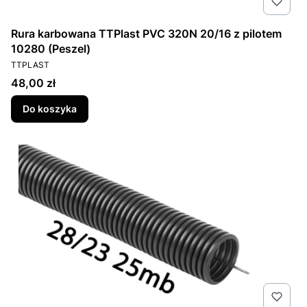
Rura karbowana TTPlast PVC 320N 20/16 z pilotem
10280 (Peszel)
PRODUCENT
TTPLAST
Cena
48,00 zł
Do koszyka