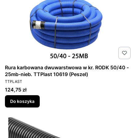
Rura karbowana dwuwarstwowa w kr. RODK 50/40 -
25mb-nieb. TTPlast 10619 (Peszel)
PRODUCENT
TTPLAST
Cena
124,75 zł
Do koszyka