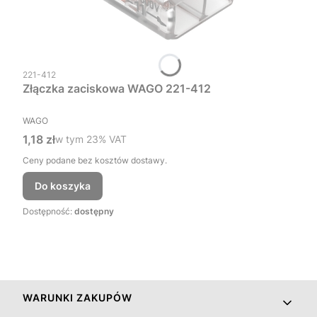
Kod produktu
221-412
Złączka zaciskowa WAGO 221-412
PRODUCENT
WAGO
Cena brutto
1,18 zł
w tym %s VAT
w tym
23%
VAT
Ceny podane bez kosztów dostawy.
Do koszyka
Dostępność:
dostępny
Linki w stopce
WARUNKI ZAKUPÓW