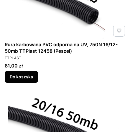
Rura karbowana PVC odporna na UV, 750N 16/12-
50mb TTPlast 12458 (Peszel)
PRODUCENT
TTPLAST
Cena
81,00 zł
Do koszyka