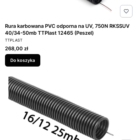
Rura karbowana PVC odporna na UV, 750N RKSSUV
40/34-50mb TTPlast 12465 (Peszel)
PRODUCENT
TTPLAST
Cena
268,00 zł
Do koszyka