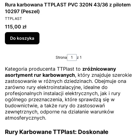
Rura karbowana TTPLAST PVC 320N 43/36 z pilotem
10297 (Peszel)
PRODUCENT
TTPLAST
Cena
115,00 zł
Do koszyka
Strona
z 1
Kategoria producenta TTPlast to
zróżnicowany
asortyment rur karbowanych
, który znajduje szerokie
zastosowanie w różnych dziedzinach. Obejmuje ona
zarówno rury elektroinstalacyjne, idealne do
profesjonalnych instalacji elektrycznych, jak i rury
ogólnego przeznaczenia, które sprawdzą się w
budownictwie, a także rury do zastosowań
zewnętrznych, odporne na działanie warunków
atmosferycznych.
Rury Karbowane TTPlast: Doskonałe