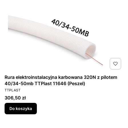
Rura elektroinstalacyjna karbowana 320N z pilotem
40/34-50mb TTPlast 11646 (Peszel)
PRODUCENT
TTPLAST
Cena
306,50 zł
Do koszyka