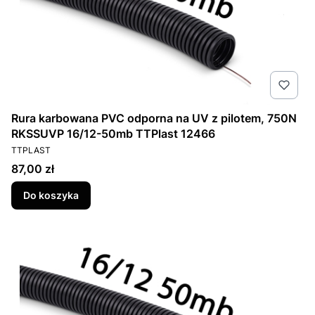
Rura karbowana PVC odporna na UV z pilotem, 750N
RKSSUVP 16/12-50mb TTPlast 12466
PRODUCENT
TTPLAST
Cena
87,00 zł
Do koszyka