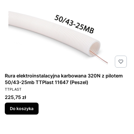
Rura elektroinstalacyjna karbowana 320N z pilotem
50/43-25mb TTPlast 11647 (Peszel)
PRODUCENT
TTPLAST
Cena
225,75 zł
Do koszyka