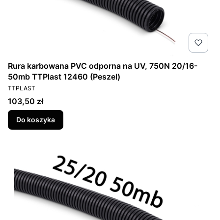
Rura karbowana PVC odporna na UV, 750N 20/16-
50mb TTPlast 12460 (Peszel)
PRODUCENT
TTPLAST
Cena
103,50 zł
Do koszyka