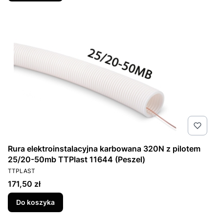
Rura elektroinstalacyjna karbowana 320N z pilotem
25/20-50mb TTPlast 11644 (Peszel)
PRODUCENT
TTPLAST
Cena
171,50 zł
Do koszyka