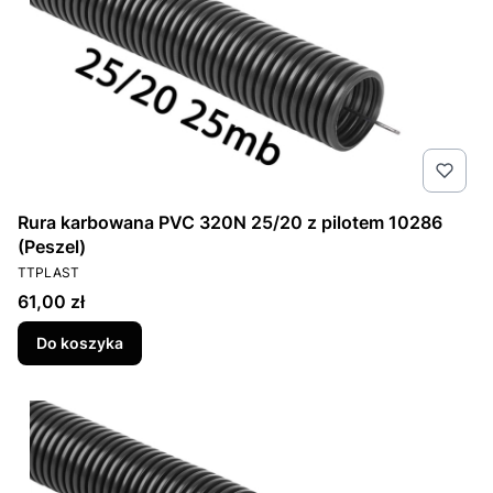
Rura karbowana PVC 320N 25/20 z pilotem 10286
(Peszel)
PRODUCENT
TTPLAST
Cena
61,00 zł
Do koszyka