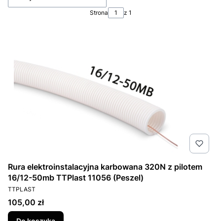
Strona
z 1
Rura elektroinstalacyjna karbowana 320N z pilotem
16/12-50mb TTPlast 11056 (Peszel)
PRODUCENT
TTPLAST
Cena
105,00 zł
Do koszyka