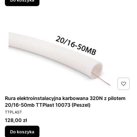
Rura elektroinstalacyjna karbowana 320N z pilotem
20/16-50mb TTPlast 10073 (Peszel)
PRODUCENT
TTPLAST
Cena
128,00 zł
Do koszyka