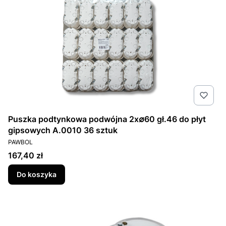
Puszka podtynkowa podwójna 2x∅60 gł.46 do płyt
gipsowych A.0010 36 sztuk
PRODUCENT
PAWBOL
Cena
167,40 zł
Do koszyka