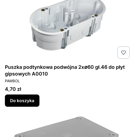
Puszka podtynkowa podwójna 2x∅60 gł.46 do płyt
gipsowych A0010
PRODUCENT
PAWBOL
Cena
4,70 zł
Do koszyka