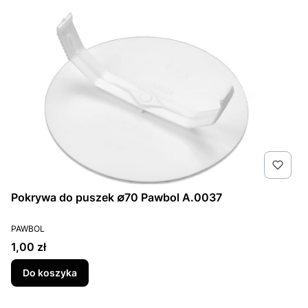
Pokrywa do puszek ∅70 Pawbol A.0037
PRODUCENT
PAWBOL
Cena
1,00 zł
Do koszyka