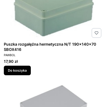
Puszka rozgałęźna hermetyczna N/T 190x140x70
SBOX416
PRODUCENT
PAWBOL
Cena
17,90 zł
Do koszyka