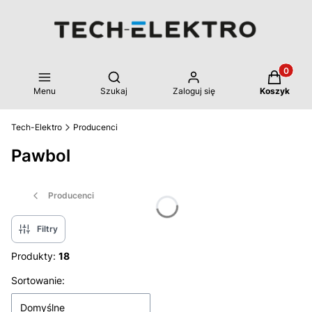
Produkty 
Otwórz wyszukiwarkę
Menu
Szukaj
Zaloguj się
Koszyk
Tech-Elektro
Producenci
Pawbol
Producenci
Filtry
Produkty:
18
Lista produktów
Sortowanie:
Domyślne