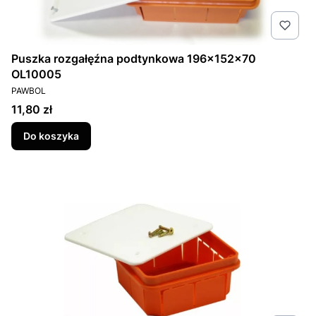
Puszka rozgałęźna podtynkowa 196x152x70
OL10005
PRODUCENT
PAWBOL
Cena
11,80 zł
Do koszyka