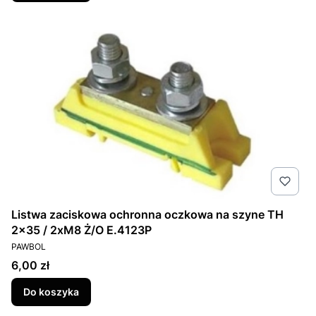
Listwa zaciskowa ochronna oczkowa na szyne TH
2x35 / 2xM8 Ż/O E.4123P
PRODUCENT
PAWBOL
Cena
6,00 zł
Do koszyka