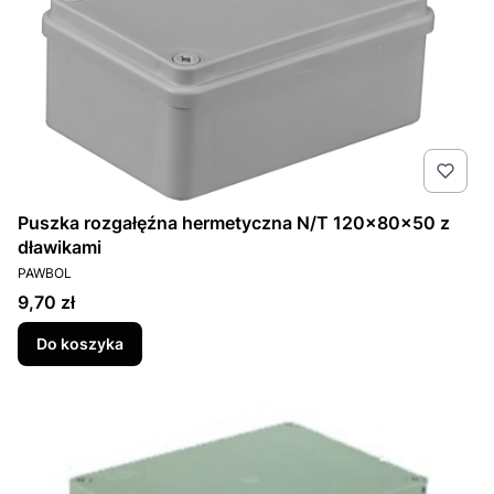
Puszka rozgałęźna hermetyczna N/T 120x80x50 z
dławikami
PRODUCENT
PAWBOL
Cena
9,70 zł
Do koszyka