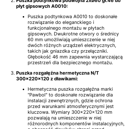
Puszka podtynkowa podwójna 2x∅60 gł.46 do
płyt gipsowych A0010:
Puszka podtynkowa A0010 to doskonałe
rozwiązanie do eleganckiego i
funkcjonalnego montażu w płytach
gipsowych. Dwukrotne otwory o średnicy
60 mm umożliwiają umieszczenie w niej
dwóch różnych urządzeń elektrycznych,
takich jak gniazdka czy przełączniki.
Głębokość 46 mm zapewnia wystarczającą
przestrzeń dla bezpiecznego montażu.
Puszka rozgałęźna hermetyczna N/T
300x220x120 z dławikami:
Hermetyczna puszka rozgałęźna marki
"Pawbol" to doskonałe rozwiązanie dla
instalacji zewnętrznych, gdzie ochrona
przed warunkami atmosferycznymi jest
kluczowa. Wymiary 300x220x120 mm
pozwalają na umieszczenie w niej
różnorodnych komponentów instalacyjnych,