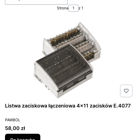
Strona
z 1
Listwa zaciskowa łączeniowa 4x11 zacisków E.4077
PRODUCENT
PAWBOL
Cena
58,00 zł
Do koszyka