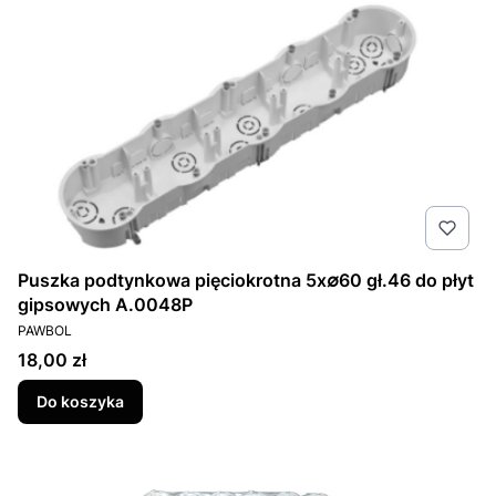
Puszka podtynkowa pięciokrotna 5x∅60 gł.46 do płyt
gipsowych A.0048P
PRODUCENT
PAWBOL
Cena
18,00 zł
Do koszyka