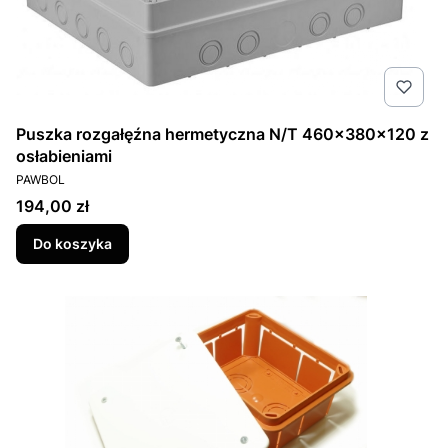
Puszka rozgałęźna hermetyczna N/T 460x380x120 z
osłabieniami
PRODUCENT
PAWBOL
Cena
194,00 zł
Do koszyka