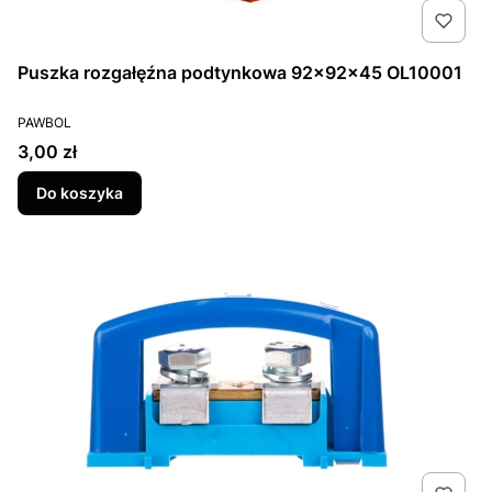
Puszka rozgałęźna podtynkowa 92x92x45 OL10001
PRODUCENT
PAWBOL
Cena
3,00 zł
Do koszyka