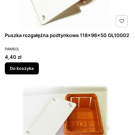
Puszka rozgałęźna podtynkowa 118x96x50 OL10002
PRODUCENT
PAWBOL
Cena
4,40 zł
Do koszyka