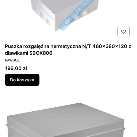
Puszka rozgałęźna hermetyczna N/T 460x380x120 z
dławikami SBOX806
PRODUCENT
PAWBOL
Cena
196,00 zł
Do koszyka