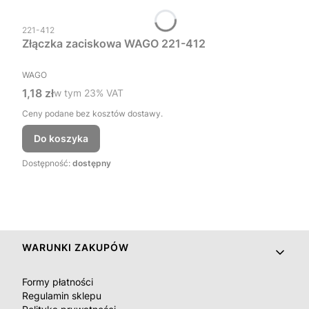
Kod produktu
221-412
Złączka zaciskowa WAGO 221-412
PRODUCENT
WAGO
Cena brutto
1,18 zł
w tym %s VAT
w tym
23%
VAT
Ceny podane bez kosztów dostawy.
Do koszyka
Dostępność:
dostępny
Linki w stopce
WARUNKI ZAKUPÓW
Formy płatności
Regulamin sklepu