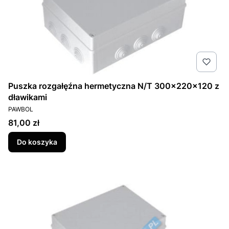
Puszka rozgałęźna hermetyczna N/T 300x220x120 z
dławikami
PRODUCENT
PAWBOL
Cena
81,00 zł
Do koszyka