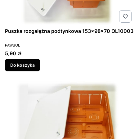
Puszka rozgałęźna podtynkowa 153x98x70 OL10003
PRODUCENT
PAWBOL
Cena
5,90 zł
Do koszyka