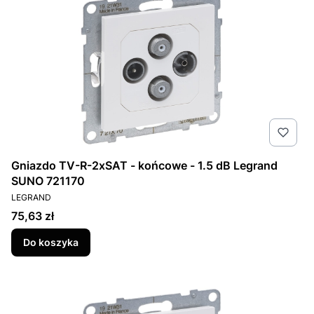
Gniazdo TV-R-2xSAT - końcowe - 1.5 dB Legrand
SUNO 721170
PRODUCENT
LEGRAND
Cena
75,63 zł
Do koszyka