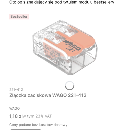
Oto opis znajdujący się pod tytułem modułu bestsellery
Bestseller
Kod produktu
221-412
Złączka zaciskowa WAGO 221-412
PRODUCENT
WAGO
Cena brutto
1,18 zł
w tym %s VAT
w tym
23%
VAT
Ceny podane bez kosztów dostawy.