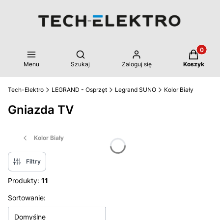
Produkty 
Otwórz wyszukiwarkę
Menu
Szukaj
Zaloguj się
Koszyk
Tech-Elektro
LEGRAND - Osprzęt
Legrand SUNO
Kolor Biały
Gniazda TV
Kolor Biały
Filtry
Produkty:
11
Lista produktów
Sortowanie:
Domyślne