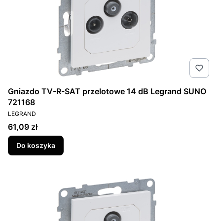
Gniazdo TV-R-SAT przelotowe 14 dB Legrand SUNO
721168
PRODUCENT
LEGRAND
Cena
61,09 zł
Do koszyka