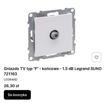
Gniazdo TV typ "F" - końcowe - 1.5 dB Legrand SUNO
721163
PRODUCENT
LEGRAND
Cena
26,30 zł
Do koszyka