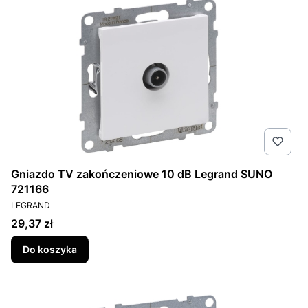
Gniazdo TV zakończeniowe 10 dB Legrand SUNO
721166
PRODUCENT
LEGRAND
Cena
29,37 zł
Do koszyka