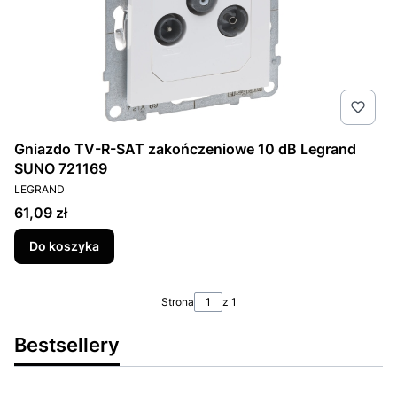
Gniazdo TV-R-SAT zakończeniowe 10 dB Legrand
SUNO 721169
PRODUCENT
LEGRAND
Cena
61,09 zł
Do koszyka
Strona
z 1
Bestsellery