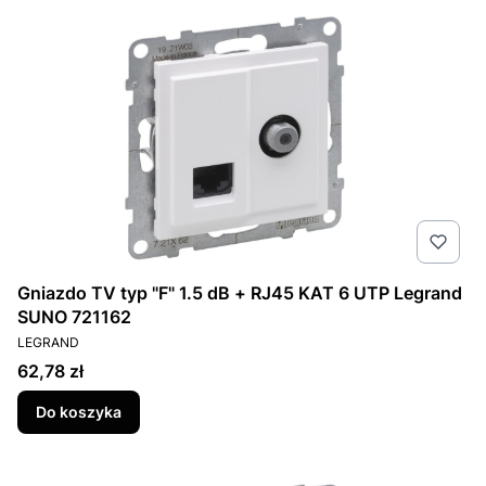
Gniazdo TV typ "F" 1.5 dB + RJ45 KAT 6 UTP Legrand
SUNO 721162
PRODUCENT
LEGRAND
Cena
62,78 zł
Do koszyka