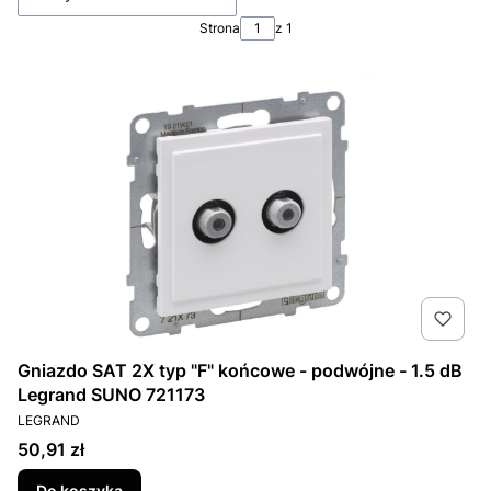
Strona
z 1
Gniazdo SAT 2X typ "F" końcowe - podwójne - 1.5 dB
Legrand SUNO 721173
PRODUCENT
LEGRAND
Cena
50,91 zł
Do koszyka