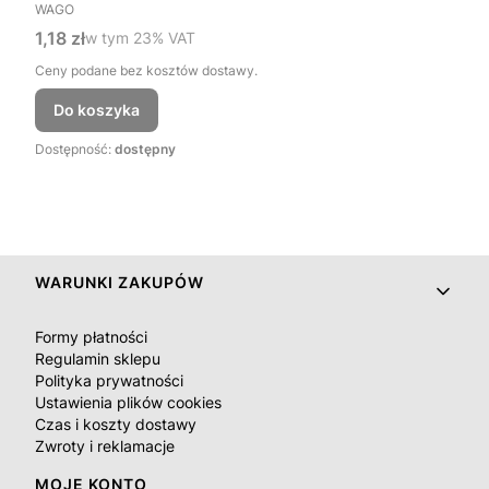
PRODUCENT
WAGO
Cena brutto
1,18 zł
w tym %s VAT
w tym
23%
VAT
Ceny podane bez kosztów dostawy.
Do koszyka
Dostępność:
dostępny
Linki w stopce
WARUNKI ZAKUPÓW
Formy płatności
Regulamin sklepu
Polityka prywatności
Ustawienia plików cookies
Czas i koszty dostawy
Zwroty i reklamacje
MOJE KONTO