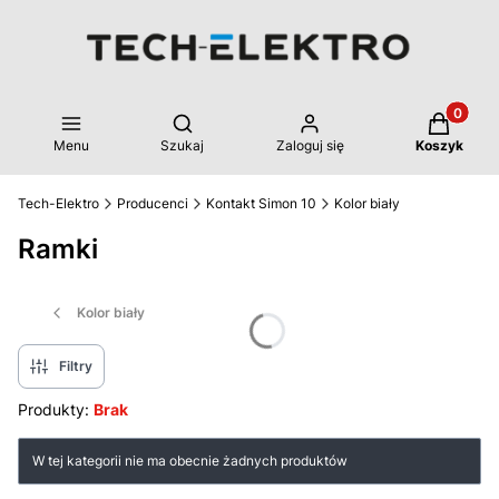
Produkty 
Otwórz wyszukiwarkę
Menu
Szukaj
Zaloguj się
Koszyk
Tech-Elektro
Producenci
Kontakt Simon 10
Kolor biały
Ramki
Kolor biały
Filtry
Produkty:
Brak
Lista produktów
W tej kategorii nie ma obecnie żadnych produktów