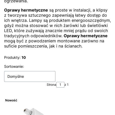
ogrzewania.
Oprawy hermetyczne
są proste w instalacji, a klipsy
z tworzywa sztucznego zapewniają łatwy dostęp do
ich wnętrza. Lampy są produktem energooszczędnym,
gdyż można stosować w nich żarówki lub świetlówki
LED, które zużywają znacznie mniej prądu od swoich
tradycyjnych odpowiedników.
Oprawy hermetyczne
mogą być z powodzeniem montowane zarówno na
suficie pomieszczenia, jak i na ścianach.
Produkty:
10
Lista produktów
Sortowanie:
Domyślne
Strona
z 1
Nowość