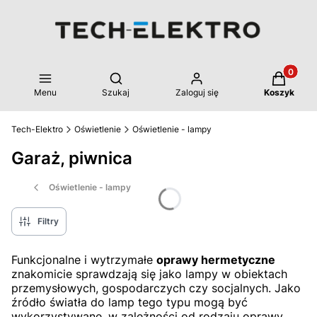
Produkty 
Otwórz wyszukiwarkę
Menu
Szukaj
Zaloguj się
Koszyk
Tech-Elektro
Oświetlenie
Oświetlenie - lampy
Garaż, piwnica
Oświetlenie - lampy
Filtry
Funkcjonalne i wytrzymałe
oprawy hermetyczne
znakomicie sprawdzają się jako lampy w obiektach
przemysłowych, gospodarczych czy socjalnych. Jako
źródło światła do lamp tego typu mogą być
wykorzystywane, w zależności od rodzaju oprawy,