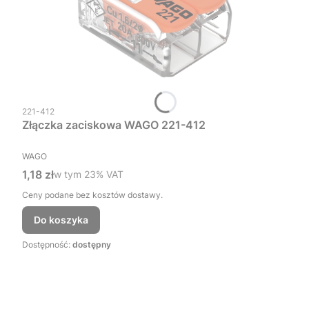
Kod produktu
221-412
Złączka zaciskowa WAGO 221-412
PRODUCENT
WAGO
Cena brutto
1,18 zł
w tym %s VAT
w tym
23%
VAT
Ceny podane bez kosztów dostawy.
Do koszyka
Dostępność:
dostępny