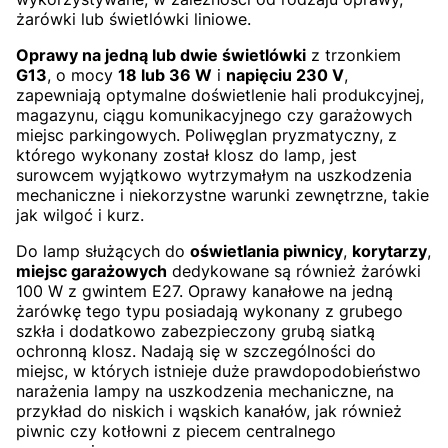
żarówki lub świetlówki liniowe.
Oprawy na jedną lub dwie świetlówki
z trzonkiem
G13
, o mocy
18 lub 36 W
i
napięciu 230 V
,
zapewniają optymalne doświetlenie hali produkcyjnej,
magazynu, ciągu komunikacyjnego czy garażowych
miejsc parkingowych. Poliwęglan pryzmatyczny, z
którego wykonany został klosz do lamp, jest
surowcem wyjątkowo wytrzymałym na uszkodzenia
mechaniczne i niekorzystne warunki zewnętrzne, takie
jak wilgoć i kurz.
Do lamp służących do
oświetlania piwnicy
,
korytarzy
,
miejsc garażowych
dedykowane są również żarówki
100 W z gwintem E27. Oprawy kanałowe na jedną
żarówkę tego typu posiadają wykonany z grubego
szkła i dodatkowo zabezpieczony grubą siatką
ochronną klosz. Nadają się w szczególności do
miejsc, w których istnieje duże prawdopodobieństwo
narażenia lampy na uszkodzenia mechaniczne, na
przykład do niskich i wąskich kanałów, jak również
piwnic czy kotłowni z piecem centralnego