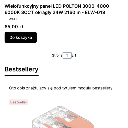
Wielofunkcyjny panel LED POLTON 3000-4000-
6000K 3CCT okrągły 24W 2160lm - ELW-019
PRODUCENT
ELWATT
Cena
65,00 zł
Do koszyka
Strona
z 1
Bestsellery
Oto opis znajdujący się pod tytułem modułu bestsellery
Bestseller