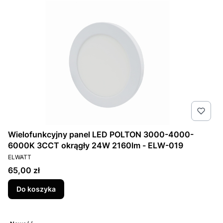
Wielofunkcyjny panel LED POLTON 3000-4000-
6000K 3CCT okrągły 24W 2160lm - ELW-019
PRODUCENT
ELWATT
Cena
65,00 zł
Do koszyka