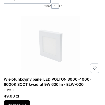
Strona
z 1
Wielofunkcyjny panel LED POLTON 3000-4000-
6000K 3CCT kwadrat 9W 630lm - ELW-020
PRODUCENT
ELWATT
Cena
49,00 zł
Do koszyka