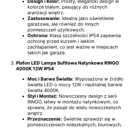
Design i Kolor:
Prosty, elegancki design w
kolorze białym, pasujący do różnych
aranżacji wnętrz.
Zastosowanie:
Idealna jako oświetlenie
garażowe, ale również do innych
pomieszczeń użytkowych.
Ochrona:
Klasa szczelności IP54 zapewnia
ochronę przed kurzem i lekkim
zachlapaniem, co jest ważne w miejscach
takich jak garaże.
Plafon LED Lampa Sufitowa Natynkowa RINGO
4000K 12W IP54
Moc i Barwa Światła:
Wyposażona w źródło
światła LED o mocy 12W i neutralnej barwie
światła 4000K.
Styl i Montaż:
Nowoczesny design z serii
RINGO, łatwy w montażu natynkowym, co
sprawia, że pasuje do wielu nowoczesnych
wnętrz.
Przeznaczenie:
Świetnie sprawdzi się w
pomieszczeniach mieszkalnych, biurowych,