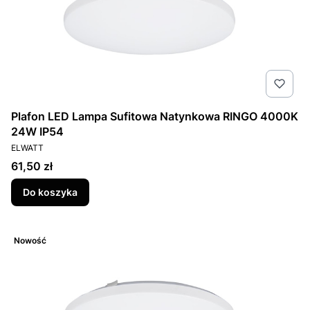
Plafon LED Lampa Sufitowa Natynkowa RINGO 4000K
24W IP54
PRODUCENT
ELWATT
Cena
61,50 zł
Do koszyka
Nowość