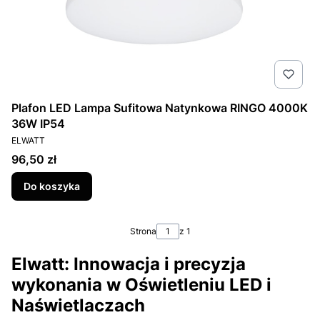
Plafon LED Lampa Sufitowa Natynkowa RINGO 4000K
36W IP54
PRODUCENT
ELWATT
Cena
96,50 zł
Do koszyka
Strona
z 1
Elwatt: Innowacja i precyzja
wykonania w Oświetleniu LED i
Naświetlaczach