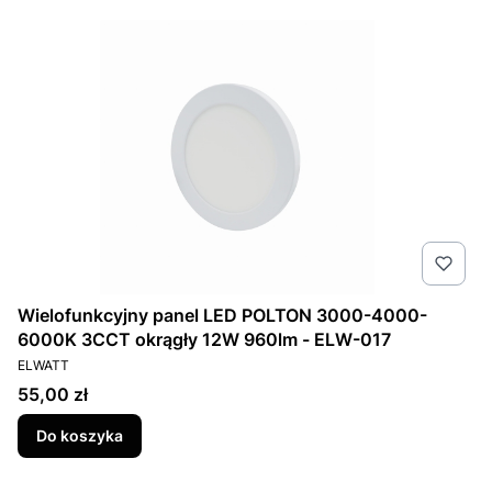
Wielofunkcyjny panel LED POLTON 3000-4000-
6000K 3CCT okrągły 12W 960lm - ELW-017
PRODUCENT
ELWATT
Cena
55,00 zł
Do koszyka