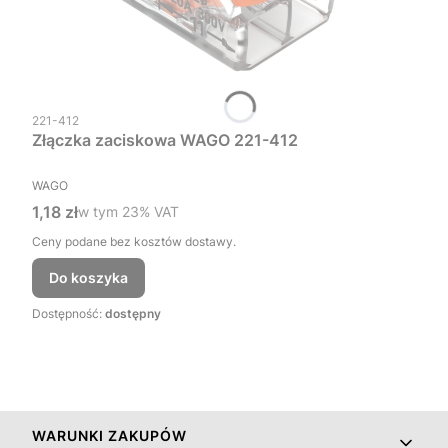
Kod produktu
221-412
Złączka zaciskowa WAGO 221-412
PRODUCENT
WAGO
Cena brutto
1,18 zł
w tym %s VAT
w tym
23%
VAT
Ceny podane bez kosztów dostawy.
Do koszyka
Dostępność:
dostępny
Linki w stopce
WARUNKI ZAKUPÓW