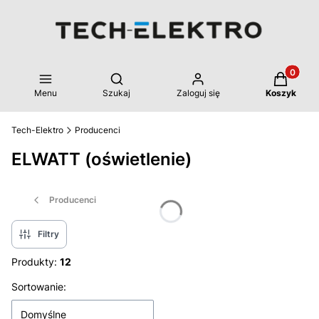
Produkty 
Otwórz wyszukiwarkę
Menu
Szukaj
Zaloguj się
Koszyk
Tech-Elektro
Producenci
ELWATT (oświetlenie)
Producenci
Filtry
Produkty:
12
Lista produktów
Sortowanie:
Domyślne