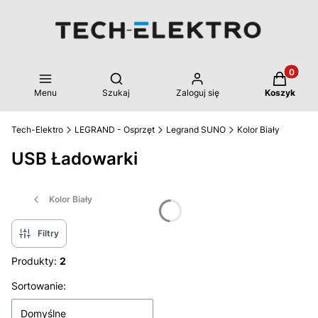
Produkty 
Otwórz wyszukiwarkę
Menu
Szukaj
Zaloguj się
Koszyk
Tech-Elektro
LEGRAND - Osprzęt
Legrand SUNO
Kolor Biały
USB Ładowarki
Kolor Biały
Filtry
Produkty:
2
Lista produktów
Sortowanie:
Domyślne