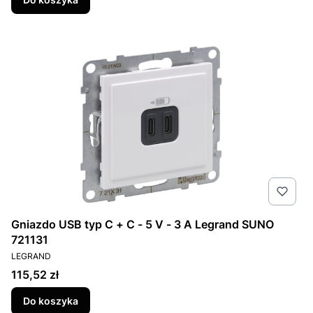
Gniazdo USB typ C + C - 5 V - 3 A Legrand SUNO
721131
PRODUCENT
LEGRAND
Cena
115,52 zł
Do koszyka