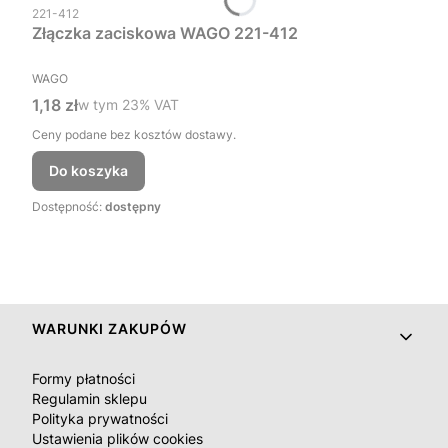
Kod produktu
221-412
Złączka zaciskowa WAGO 221-412
PRODUCENT
WAGO
Cena brutto
1,18 zł
w tym %s VAT
w tym
23%
VAT
Ceny podane bez kosztów dostawy.
Do koszyka
Dostępność:
dostępny
Linki w stopce
WARUNKI ZAKUPÓW
Formy płatności
Regulamin sklepu
Polityka prywatności
Ustawienia plików cookies