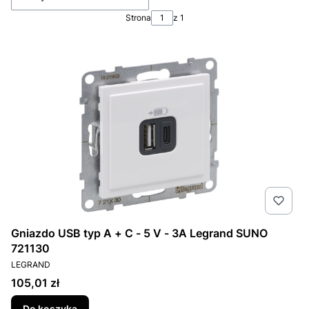
Strona
z 1
Gniazdo USB typ A + C - 5 V - 3A Legrand SUNO
721130
PRODUCENT
LEGRAND
Cena
105,01 zł
Do koszyka