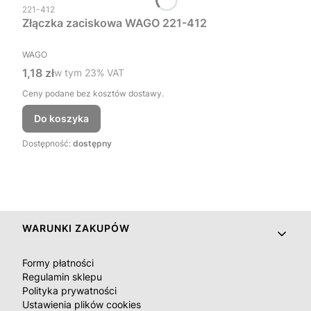
Kod produktu
221-412
Złączka zaciskowa WAGO 221-412
PRODUCENT
WAGO
Cena brutto
1,18 zł
w tym %s VAT
w tym
23%
VAT
Ceny podane bez kosztów dostawy.
Do koszyka
Dostępność:
dostępny
Linki w stopce
WARUNKI ZAKUPÓW
Formy płatności
Regulamin sklepu
Polityka prywatności
Ustawienia plików cookies