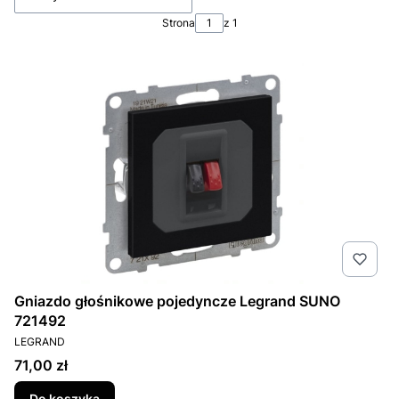
Strona
z 1
Gniazdo głośnikowe pojedyncze Legrand SUNO
721492
PRODUCENT
LEGRAND
Cena
71,00 zł
Do koszyka