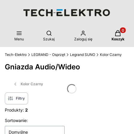
Produkty 
Otwórz wyszukiwarkę
Menu
Szukaj
Zaloguj się
Koszyk
Tech-Elektro
LEGRAND - Osprzęt
Legrand SUNO
Kolor Czarny
Gniazda Audio/Wideo
Kolor Czarny
Filtry
Produkty:
2
Lista produktów
Sortowanie:
Domyślne