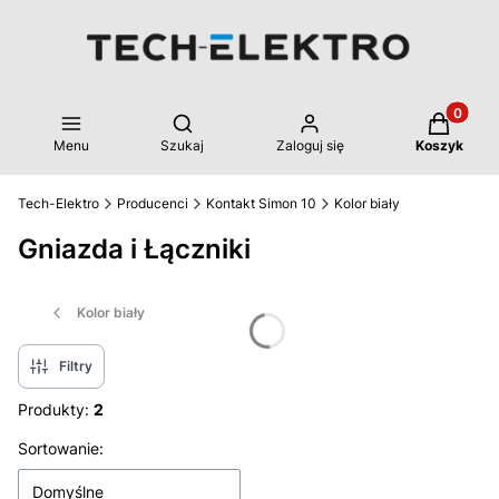
Produkty 
Otwórz wyszukiwarkę
Menu
Szukaj
Zaloguj się
Koszyk
Tech-Elektro
Producenci
Kontakt Simon 10
Kolor biały
Gniazda i Łączniki
Kolor biały
Filtry
Produkty:
2
Lista produktów
Sortowanie:
Domyślne