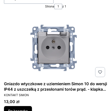
Strona
z 1
Gniazdo wtyczkowe z uziemieniem Simon 10 do wersji
IP44 z uszczelką z przesłonami torów prąd. - klapka
PRODUCENT
transparetna (moduł) 16A, 250V, zac. śrub.; biały
KONTAKT SIMON
Cena
13,00 zł
Do koszyka