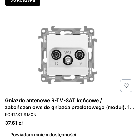
Gniazdo antenowe R-TV-SAT końcowe /
zakończeniowe do gniazda przelotowego (moduł). 1x
PRODUCENT
wejście: 5 MHz-2,4 GHz; biały
KONTAKT SIMON
Cena
37,61 zł
Powiadom mnie o dostępności