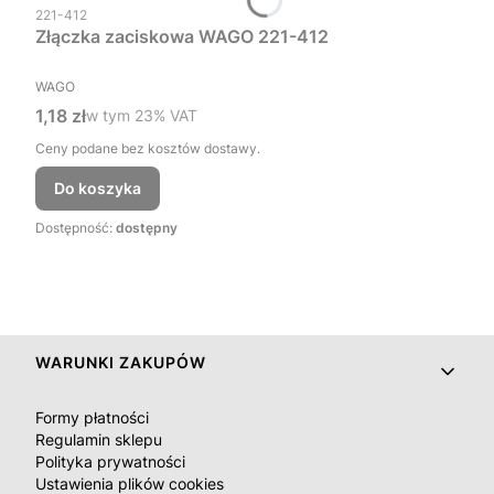
Kod produktu
221-412
Złączka zaciskowa WAGO 221-412
PRODUCENT
WAGO
Cena brutto
1,18 zł
w tym %s VAT
w tym
23%
VAT
Ceny podane bez kosztów dostawy.
Do koszyka
Dostępność:
dostępny
Linki w stopce
WARUNKI ZAKUPÓW
Formy płatności
Regulamin sklepu
Polityka prywatności
Ustawienia plików cookies