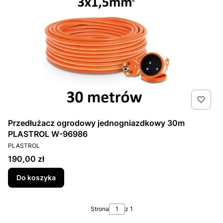
Przedłużacz ogrodowy jednogniazdkowy 30m
PLASTROL W-96986
PRODUCENT
PLASTROL
Cena
190,00 zł
Do koszyka
Strona
z 1