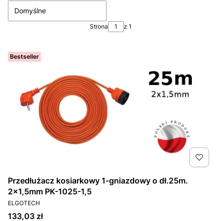
Domyślne
Strona
z 1
Bestseller
Przedłużacz kosiarkowy 1-gniazdowy o dł.25m.
2x1,5mm PK-1025-1,5
PRODUCENT
ELGOTECH
Cena
133,03 zł