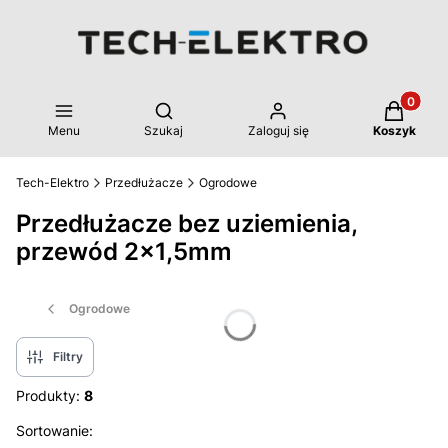
Produkty 
Otwórz wyszukiwarkę
Menu
Szukaj
Zaloguj się
Koszyk
Tech-Elektro
Przedłużacze
Ogrodowe
Przedłużacze bez uziemienia,
przewód 2x1,5mm
Ogrodowe
Filtry
Produkty:
8
Lista produktów
Sortowanie: