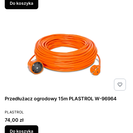
Do koszyka
Przedłużacz ogrodowy 15m PLASTROL W-96964
PRODUCENT
PLASTROL
Cena
74,00 zł
Do koszyka