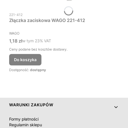
Kod produktu
221-412
Złączka zaciskowa WAGO 221-412
PRODUCENT
WAGO
Cena brutto
1,18 zł
w tym %s VAT
w tym
23%
VAT
Ceny podane bez kosztów dostawy.
Do koszyka
Dostępność:
dostępny
Linki w stopce
WARUNKI ZAKUPÓW
Formy płatności
Regulamin sklepu