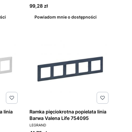
Cena
99,28 zł
ści
Powiadom mnie o dostępności
 linia
Ramka pięciokrotna popielata linia
Barwa Valena Life 754095
PRODUCENT
LEGRAND