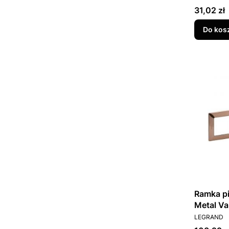
Cena
31,02 zł
Do kos
Ramka pi
Metal Va
PRODUCEN
LEGRAND