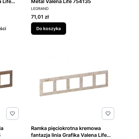
a Life
Metal Valena Life 754135
PRODUCENT
LEGRAND
Cena
71,01 zł
ści
Do koszyka
ia
Ramka pięciokrotna kremowa
5
fantazja linia Grafika Valena Life