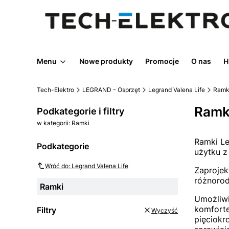
Menu
Nowe produkty
Promocje
O nas
H
Tech-Elektro
LEGRAND - Osprzęt
Legrand Valena Life
Ramk
Ramk
Podkategorie i filtry
w kategorii: Ramki
Ramki Le
Podkategorie
użytku z
Wróć do: Legrand Valena Life
Zaprojek
różnorod
Ramki
Umożliwi
komforte
Filtry
Wyczyść
pięciokr