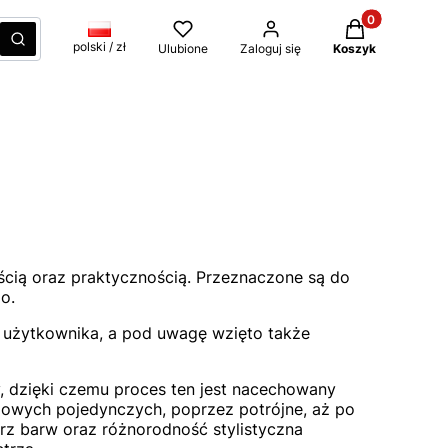
Produkty w kos
czyść
Szukaj
polski / zł
Ulubione
Zaloguj się
Koszyk
ością oraz praktycznością. Przeznaczone są do
o.
 użytkownika, a pod uwagę wzięto także
, dzięki czemu proces ten jest nacechowany
owych pojedynczych, poprzez potrójne, aż po
arz barw oraz różnorodność stylistyczna