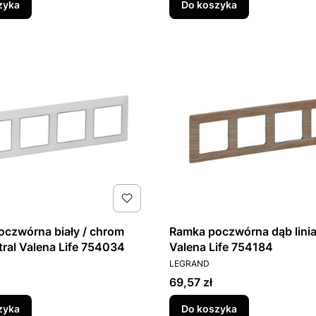
zyka
Do koszyka
czwórna biały / chrom
Ramka poczwórna dąb lini
utral Valena Life 754034
Valena Life 754184
T
PRODUCENT
LEGRAND
Cena
69,57 zł
zyka
Do koszyka