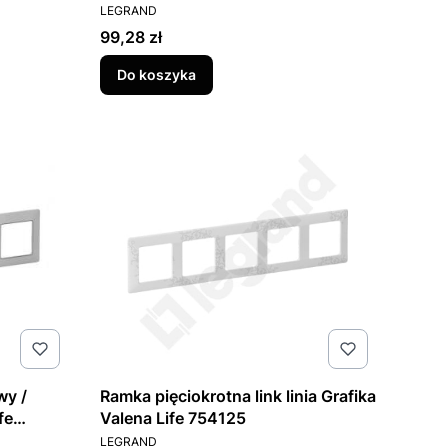
PRODUCENT
754115
LEGRAND
Cena
99,28 zł
Do koszyka
wy /
Ramka pięciokrotna link linia Grafika
fe
Valena Life 754125
PRODUCENT
LEGRAND