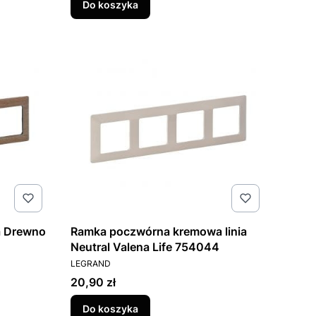
Do koszyka
a Drewno
Ramka poczwórna kremowa linia
Neutral Valena Life 754044
PRODUCENT
LEGRAND
Cena
20,90 zł
Do koszyka