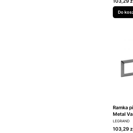
Cena
103,29 z
Do kos
Ramka pi
Metal Va
PRODUCEN
LEGRAND
Cena
103,29 z