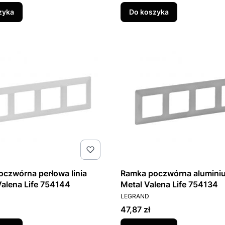
zyka
Do koszyka
na perłowa linia
Ramka poczwórna aluminiu
Valena Life 754144
Metal Valena Life 754134
T
PRODUCENT
LEGRAND
Cena
47,87 zł