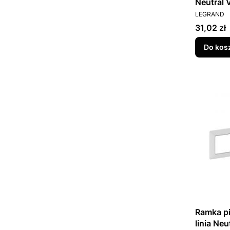
Neutral 
PRODUCEN
LEGRAND
Cena
31,02 zł
Do kos
Ramka pi
linia Ne