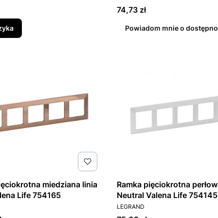
Cena
74,73 zł
zyka
Powiadom mnie o dostępno
ęciokrotna miedziana linia
Ramka pięciokrotna perłowa
lena Life 754165
Neutral Valena Life 754145
T
PRODUCENT
LEGRAND