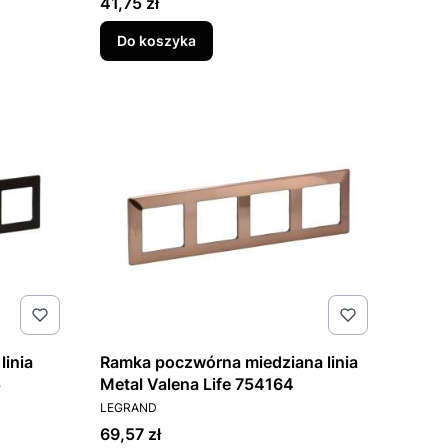
Cena
41,75 zł
Do koszyka
linia
Ramka poczwórna miedziana linia
5
Metal Valena Life 754164
PRODUCENT
LEGRAND
Cena
69,57 zł