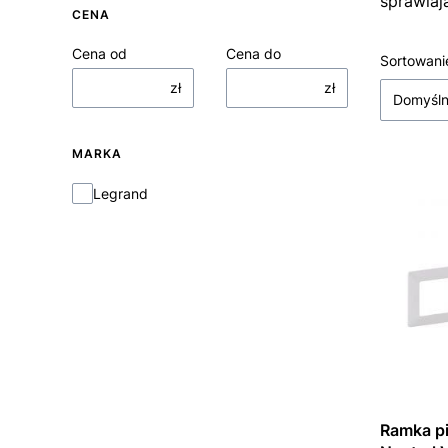
sprawiaj
CENA
Cena od
Cena do
Lista
Sortowani
zł
zł
Domyśl
MARKA
Marka
Legrand
Ramka pięciok