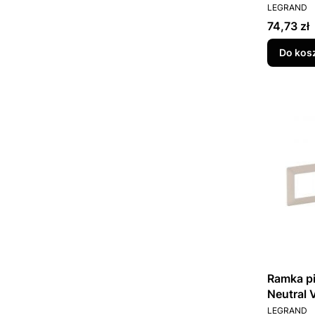
PRODUCEN
LEGRAND
Cena
74,73 zł
Do kos
Ramka pi
Neutral 
PRODUCEN
LEGRAND