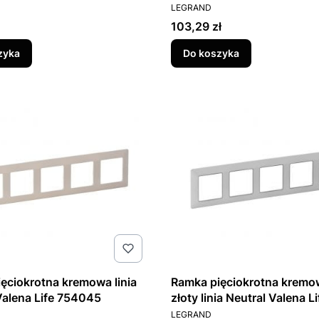
T
PRODUCENT
LEGRAND
Cena
103,29 zł
zyka
Do koszyka
ęciokrotna kremowa linia
Ramka pięciokrotna kremo
Valena Life 754045
złoty linia Neutral Valena Li
T
PRODUCENT
754065
LEGRAND