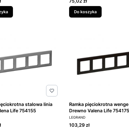
Cena
ł
75,02 zł
zyka
Do koszyka
ęciokrotna stalowa linia
Ramka pięciokrotna wenge 
lena Life 754155
Drewno Valena Life 75417
T
PRODUCENT
LEGRAND
Cena
ł
103,29 zł