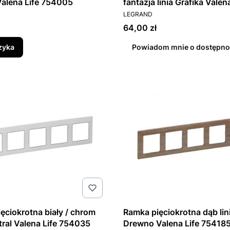
Valena Life 754005
fantazja linia Grafika Valen
T
PRODUCENT
754105
LEGRAND
Cena
64,00 zł
zyka
Powiadom mnie o dostępno
ęciokrotna biały / chrom
Ramka pięciokrotna dąb lin
utral Valena Life 754035
Drewno Valena Life 75418