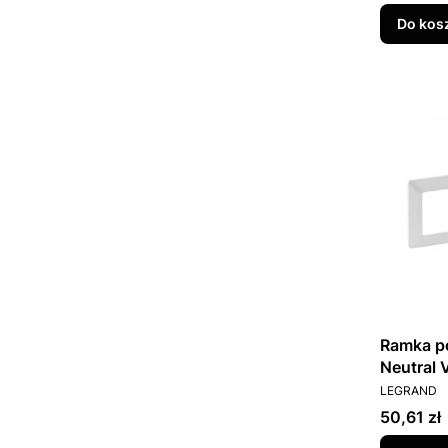
Do kos
Ramka poczwór
Neutral 
PRODUCEN
LEGRAND
Cena
50,61 zł