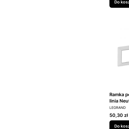
Do kos
Ramka po
linia Ne
PRODUCEN
LEGRAND
Cena
50,30 zł
Do kos