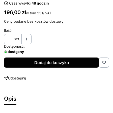
Czas wysyłki:
48 godzin
Cena
196,00 zł
w tym 23% VAT
w tym
23%
VAT
Ceny podane bez kosztów dostawy.
Ilość
szt.
Dostępność:
dostępny
Dodaj do koszyka
Udostępnij
Opis