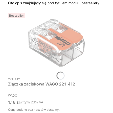
Oto opis znajdujący się pod tytułem modułu bestsellery
Bestseller
Kod produktu
221-412
Złączka zaciskowa WAGO 221-412
PRODUCENT
WAGO
Cena brutto
1,18 zł
w tym %s VAT
w tym
23%
VAT
Ceny podane bez kosztów dostawy.