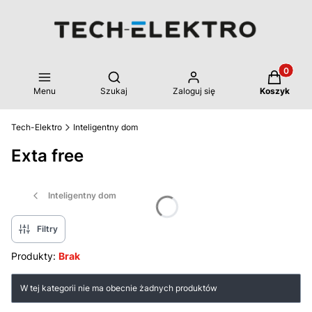
Produkty 
Otwórz wyszukiwarkę
Menu
Szukaj
Zaloguj się
Koszyk
Tech-Elektro
Inteligentny dom
Exta free
Inteligentny dom
Filtry
Produkty:
Brak
Lista produktów
W tej kategorii nie ma obecnie żadnych produktów