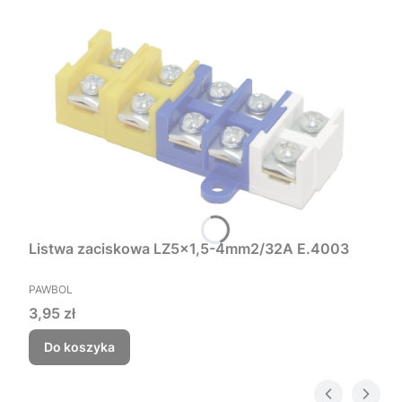
Listwa zaciskowa LZ5x1,5-4mm2/32A E.4003
PRODUCENT
PAWBOL
Cena
3,95 zł
Do koszyka