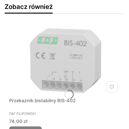
Zobacz również
Przekaznik bistabilny BIS-402
PRODUCENT
F&F FILIPOWSKI
Cena
74,00 zł