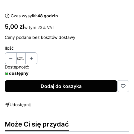
Czas wysyłki:
48 godzin
Cena
5,00 zł
w tym 23% VAT
w tym
23%
VAT
Ceny podane bez kosztów dostawy.
Ilość
szt.
Dostępność:
dostępny
Dodaj do koszyka
Udostępnij
Może Ci się przydać