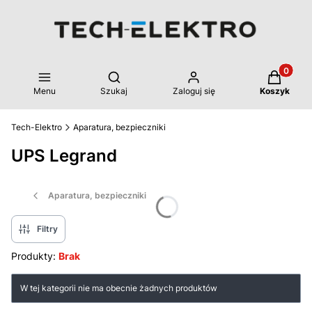
Produkty 
Otwórz wyszukiwarkę
Menu
Szukaj
Zaloguj się
Koszyk
Tech-Elektro
Aparatura, bezpieczniki
UPS Legrand
Aparatura, bezpieczniki
Filtry
Produkty:
Brak
Lista produktów
W tej kategorii nie ma obecnie żadnych produktów