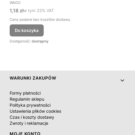
PRODUCENT
WAGO
Cena brutto
1,18 zł
w tym %s VAT
w tym
23%
VAT
Ceny podane bez kosztów dostawy.
Do koszyka
Dostępność:
dostępny
Linki w stopce
WARUNKI ZAKUPÓW
Formy płatności
Regulamin sklepu
Polityka prywatności
Ustawienia plików cookies
Czas i koszty dostawy
Zwroty i reklamacje
MOJE KONTO