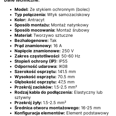
Model:
Ze stykiem ochronnym (bolec)
Typ połączenia:
Wtyk samozaciskowy
Kolor:
Antracyt
Sposób montażu:
Montaż natynkowy
Sposób mocowania:
Montaż śrubowy
Materiał:
Tworzywo sztuczne
Bezhalogenowe:
Tak
Prąd znamionowy:
16 A
Napięcie znamionowe:
250 V
Zakres częstotliwości
: 50-60 Hz
Stopień ochrony (IP):
IP55
Odporność udarowa:
IK08
Szerokość osprzętu:
141.5 mm
Wysokość osprzętu:
70.5 mm
Głębokość osprzętu:
47,5 mm
Przekrój zacisków:
1.5-2.5 mm²
Rodzaj kabla do podłączenia:
Elastyczny lub
sztywny
Przekrój żyły:
1.5-2.5 mm²
Średnica otworu montażowego:
16-25 mm
Konfiguracja elementów:
Element podstawowy