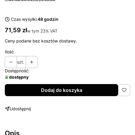
Czas wysyłki:
48 godzin
Cena
71,59 zł
w tym 23% VAT
w tym
23%
VAT
Ceny podane bez kosztów dostawy.
Ilość
szt.
Dostępność:
dostępny
Dodaj do koszyka
Udostępnij
Opis