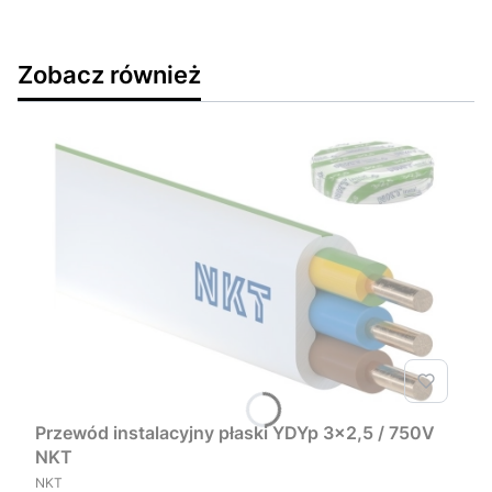
Zobacz również
Przewód instalacyjny płaski YDYp 3x2,5 / 750V
NKT
PRODUCENT
NKT