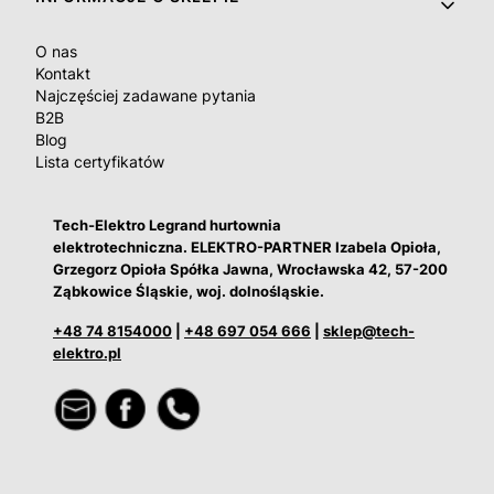
O nas
Kontakt
Najczęściej zadawane pytania
B2B
Blog
Lista certyfikatów
Tech-Elektro Legrand hurtownia
elektrotechniczna. ELEKTRO-PARTNER Izabela Opioła,
Grzegorz Opioła Spółka Jawna, Wrocławska 42, 57-200
Ząbkowice Śląskie, woj. dolnośląskie.
+48 74 8154000
|
+48 697 054 666
|
sklep@tech-
elektro.pl