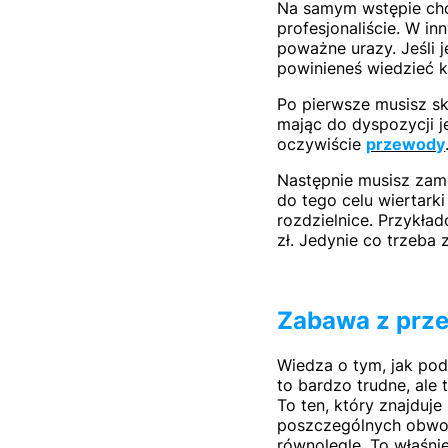
Na samym wstępie chcem
profesjonaliście. W i
poważne urazy. Jeśli j
powinieneś wiedzieć k
Po pierwsze musisz sk
mając do dyspozycji j
oczywiście
przewody
Następnie musisz zam
do tego celu wiertark
rozdzielnice. Przykł
zł. Jedynie co trzeba
Zabawa z prz
Wiedza o tym, jak pod
to bardzo trudne, ale
To ten, który znajduje
poszczególnych obwod
równolegle. To właśni