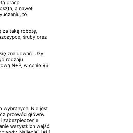
 tą pracę
oszta, a nawet
zyuczeniu, to
 za taką robotę,
 szczypce, śruby oraz
się znajdować. Użyj
go rodzaju
kową N+P, w cenie 96
a wybranych. Nie jest
ącz przewód główny.
e i zabezpieczenie
enie wszystkich wejść
wody. Najlepiej, jeśli