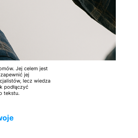
domów. Jej celem jest
 zapewnić jej
jalistów, lecz wiedza
jak podłączyć
 tekstu.
woje