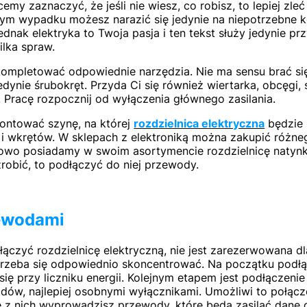
y zaznaczyć, że jeśli nie wiesz, co robisz, to lepiej zleć
nnym wypadku możesz narazić się jedynie na niepotrzebne k
ednak elektryka to Twoja pasja i ten tekst służy jedynie pr
ilka spraw.
ompletować odpowiednie narzędzia. Nie ma sensu brać się
edynie śrubokręt. Przyda Ci się również wiertarka, obcęgi,
. Pracę rozpocznij od wyłączenia głównego zasilania.
ontować szynę, na której
rozdzielnica elektryczna
będzie 
i i wkrętów. W sklepach z elektroniką można zakupić różne
adowo posiadamy w swoim asortymencie rozdzielnicę natyn
 zrobić, to podłączyć do niej przewody.
ewodami
łączyć rozdzielnicę elektryczną, nie jest zarezerwowana dl
 trzeba się odpowiednio skoncentrować. Na początku podł
 się przy liczniku energii. Kolejnym etapem jest podłączeni
ów, najlepiej osobnymi wyłącznikami. Umożliwi to połącz
e z nich wyprowadzisz przewody, które będą zasilać dane ob