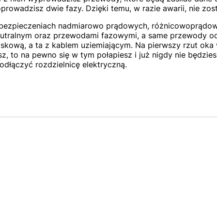
rowadzisz dwie fazy. Dzięki temu, w razie awarii, nie zos
abezpieczeniach nadmiarowo prądowych, różnicowoprądowy
eutralnym oraz przewodami fazowymi, a same przewody o
iskową, a ta z kablem uziemiającym. Na pierwszy rzut oka 
bisz, to na pewno się w tym połapiesz i już nigdy nie będzie
podłączyć rozdzielnicę elektryczną.