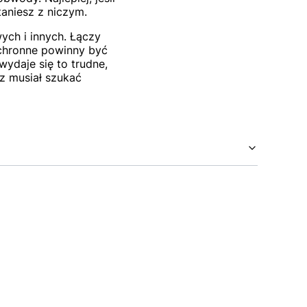
taniesz z niczym.
ch i innych. Łączy
chronne powinny być
wydaje się to trudne,
sz musiał szukać