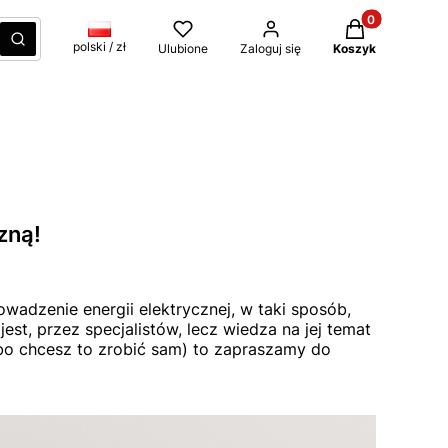
Produkty w kos
czyść
Szukaj
polski / zł
Ulubione
Zaloguj się
Koszyk
zną!
owadzenie energii elektrycznej, w taki sposób,
t, przez specjalistów, lecz wiedza na jej temat
 (bo chcesz to zrobić sam) to zapraszamy do