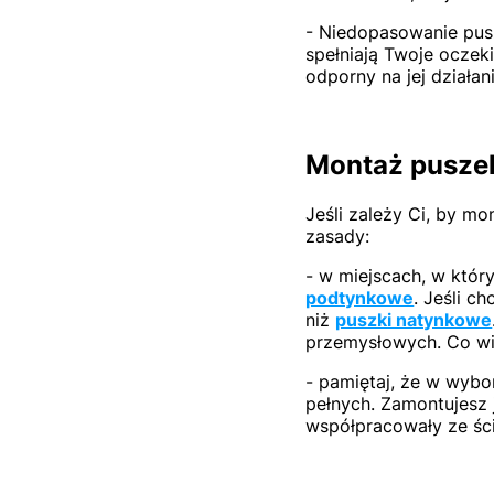
- Niedopasowanie pusz
spełniają Twoje oczek
odporny na jej działani
Montaż puszek
Jeśli zależy Ci, by m
zasady:
- w miejscach, w któr
podtynkowe
. Jeśli c
niż
puszki natynkowe
przemysłowych. Co wi
- pamiętaj, że w wybo
pełnych. Zamontujesz
współpracowały ze ści