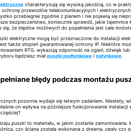
lektryczne
charakteryzują się wysoką jakością, co w prakt
ochronę przewodów telekomunikacyjnych i elektrycznych. 
stko przebiegnie zgodnie z planem i nie pojawią się niep
sze bezpieczeństwo, koniecznie sprawdź, jakie tajemnice
e się, że błędów możliwych do popełnienia jest całe mnós
szki elektryczne mogą być przeznaczone do instalacji elek
 jest także stopień gwarantowanej ochrony IP. Niektóre mo
niowaniem RTG, wykazują odporność na ogień, dźwięk lub 
yboru będziesz miał
puszki podtynkowe
i
natynkowe
.
opełniane błędy podczas montażu pus
cznych pozornie wydaje się łatwym zadaniem. Niestety, wie
łaśnie on wpływa na późniejsze funkcjonowanie instalacji e
jczęściej?
zaju puszki to materiału, w jakim zostanie zamontowana. 
óżnica, czy ściana została wykonana z drewna, cegły czy g