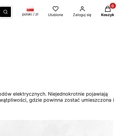
Produkty w kos
czyść
Szukaj
polski / zł
Ulubione
Zaloguj się
Koszyk
odów elektrycznych. Niejednokrotnie pojawiają
 wątpliwości, gdzie powinna zostać umieszczona i