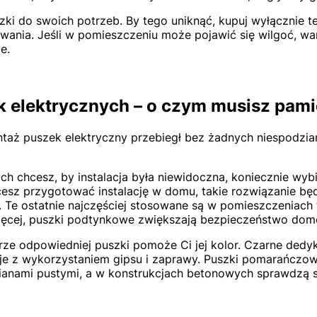
ki do swoich potrzeb. By tego uniknąć, kupuj wyłącznie t
iwania. Jeśli w pomieszczeniu może pojawić się wilgoć, w
e.
 elektrycznych – o czym musisz pami
ontaż puszek elektryczny przebiegł bez żadnych niespodzia
ych chcesz, by instalacja była niewidoczna, koniecznie wyb
hcesz przygotować instalację w domu, takie rozwiązanie bę
. Te ostatnie najczęściej stosowane są w pomieszczeniach 
ęcej, puszki podtynkowe zwiększają bezpieczeństwo do
rze odpowiedniej puszki pomoże Ci jej kolor. Czarne dedy
 je z wykorzystaniem gipsu i zaprawy. Puszki pomarańczo
anami pustymi, a w konstrukcjach betonowych sprawdzą si