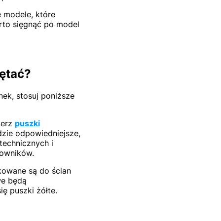
e modele, które
arto sięgnąć po model
ętać?
nek, stosuj poniższe
ierz
puszki
dzie odpowiedniejsze,
technicznych i
mowników.
kowane są do ścian
we będą
ę puszki żółte.