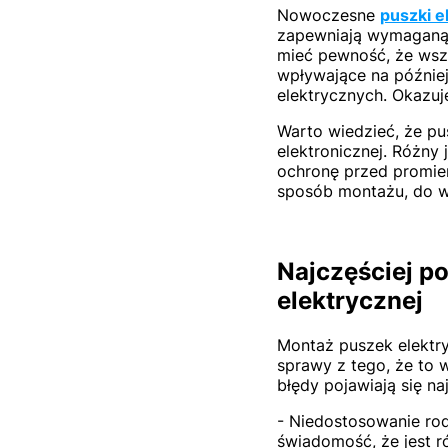
Nowoczesne
puszki e
zapewniają wymaganą 
mieć pewność, że wszy
wpływające na później
elektrycznych. Okazuj
Warto wiedzieć, że pu
elektronicznej. Różny
ochronę przed promie
sposób montażu, do w
Najczęściej p
elektrycznej
Montaż puszek elektry
sprawy z tego, że to w
błędy pojawiają się na
- Niedostosowanie rod
świadomość, że jest r