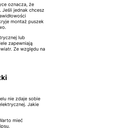
yce oznacza, że
Jeśli jednak chcesz
rawidłowości
 kryje montaż puszek
two.
trycznej lub
dele zapewniają
wiatr. Ze względu na
zki
lu nie zdaje sobie
lektrycznej. Jakie
Warto mieć
ipsu.