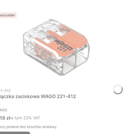
estseller
d produktu
21-412
łączka zaciskowa WAGO 221-412
RODUCENT
AGO
ena brutto
,18 zł
w tym %s VAT
w tym
23%
VAT
eny podane bez kosztów dostawy.