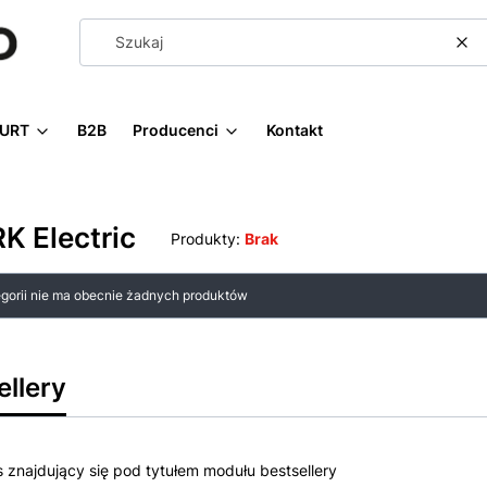
Wy
URT
B2B
Producenci
Kontakt
K Electric
Produkty:
Brak
 produktów
egorii nie ma obecnie żadnych produktów
ellery
s znajdujący się pod tytułem modułu bestsellery