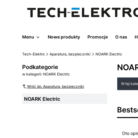
Menu
Nowe produkty
Promocje
O nas
H
Tech-Elektro
Aparatura, bezpieczniki
NOARK Electric
NOAR
Podkategorie
w kategorii: NOARK Electric
Lista
W tej kat
Wróć do: Aparatura, bezpieczniki
NOARK Electric
Bests
Oto opi