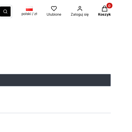
Produkty w kos
czyść
Szukaj
polski / zł
Ulubione
Zaloguj się
Koszyk