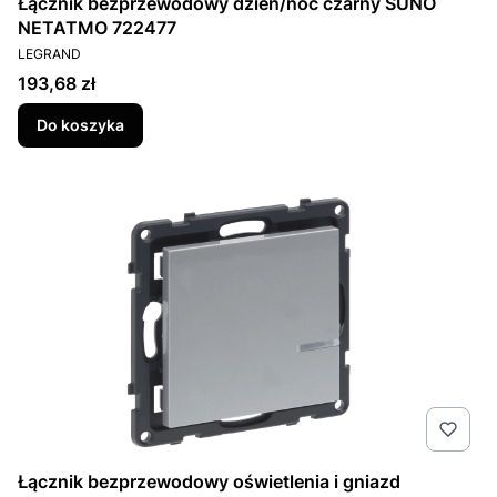
Łącznik bezprzewodowy dzień/noc czarny SUNO
NETATMO 722477
PRODUCENT
LEGRAND
Cena
193,68 zł
Do koszyka
Łącznik bezprzewodowy oświetlenia i gniazd