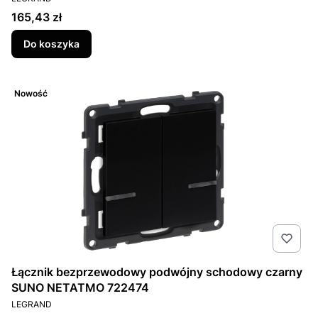
Cena
165,43 zł
Do koszyka
Nowość
Łącznik bezprzewodowy podwójny schodowy czarny
SUNO NETATMO 722474
PRODUCENT
LEGRAND