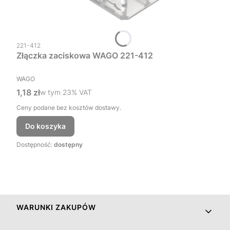
Kod produktu
221-412
Złączka zaciskowa WAGO 221-412
PRODUCENT
WAGO
Cena brutto
1,18 zł
w tym %s VAT
w tym
23%
VAT
Ceny podane bez kosztów dostawy.
Do koszyka
Dostępność:
dostępny
Linki w stopce
WARUNKI ZAKUPÓW