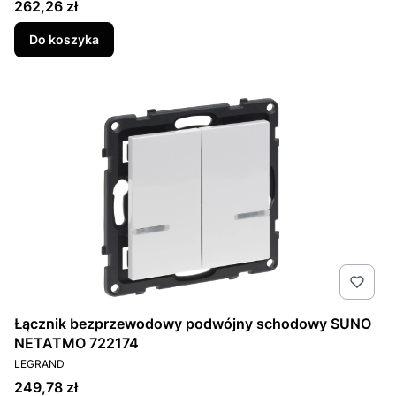
Cena
262,26 zł
Do koszyka
Łącznik bezprzewodowy podwójny schodowy SUNO
NETATMO 722174
PRODUCENT
LEGRAND
Cena
249,78 zł