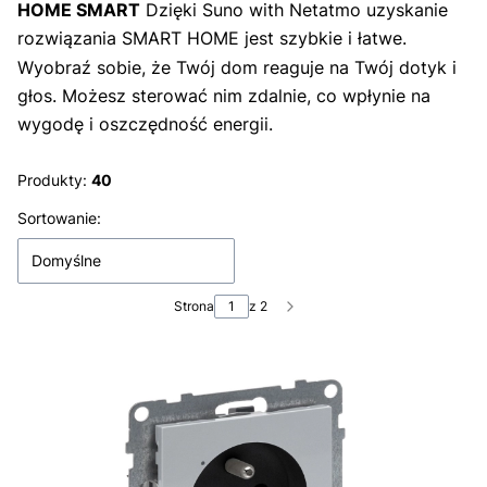
HOME SMART
Dzięki Suno with Netatmo uzyskanie
rozwiązania SMART HOME jest szybkie i łatwe.
Wyobraź sobie, że Twój dom reaguje na Twój dotyk i
głos. Możesz sterować nim zdalnie, co wpłynie na
wygodę i oszczędność energii.
Produkty:
40
Lista produktów
Sortowanie:
Domyślne
Strona
z 2
Następne produkty