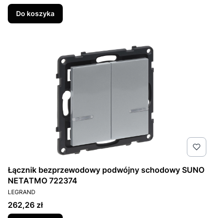
Do koszyka
Łącznik bezprzewodowy podwójny schodowy SUNO
NETATMO 722374
PRODUCENT
LEGRAND
Cena
262,26 zł