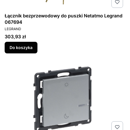
Łącznik bezprzewodowy do puszki Netatmo Legrand
067694
PRODUCENT
LEGRAND
Cena
303,93 zł
Do koszyka