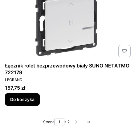
Łącznik rolet bezprzewodowy biały SUNO NETATMO
722179
PRODUCENT
LEGRAND
Cena
157,75 zł
Do koszyka
Strona
z 2
Przejdź do ostatniej st