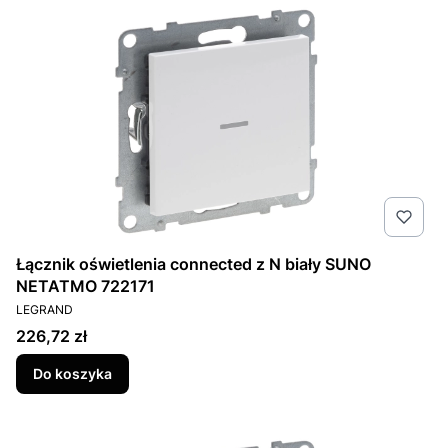
Łącznik oświetlenia connected z N biały SUNO
NETATMO 722171
PRODUCENT
LEGRAND
Cena
226,72 zł
Do koszyka