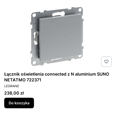
Łącznik oświetlenia connected z N aluminium SUNO
NETATMO 722371
PRODUCENT
LEGRAND
Cena
238,00 zł
Do koszyka