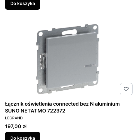
Do koszyka
Łącznik oświetlenia connected bez N aluminium
SUNO NETATMO 722372
PRODUCENT
LEGRAND
Cena
197,00 zł
Do koszyka