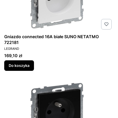
Gniazdo connected 16A białe SUNO NETATMO
722181
PRODUCENT
LEGRAND
Cena
169,10 zł
Do koszyka