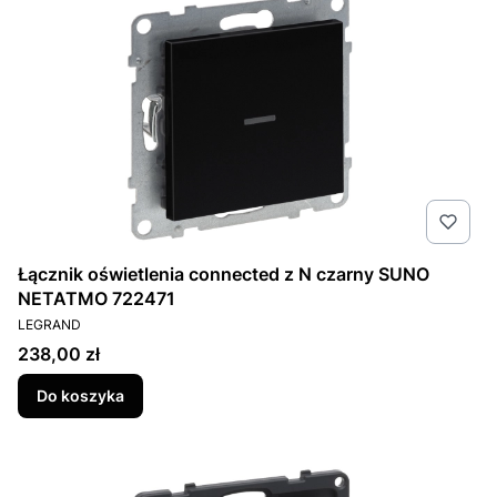
Łącznik oświetlenia connected z N czarny SUNO
NETATMO 722471
PRODUCENT
LEGRAND
Cena
238,00 zł
Do koszyka