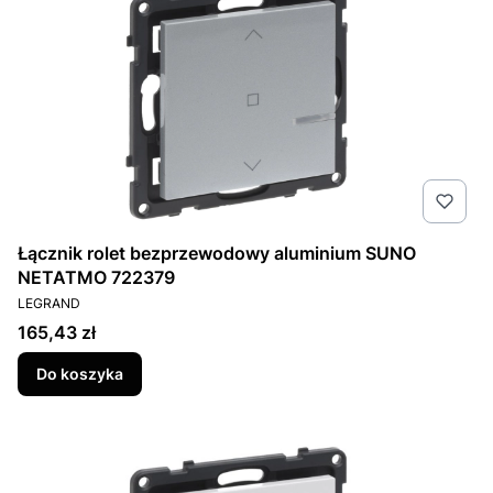
Łącznik rolet bezprzewodowy aluminium SUNO
NETATMO 722379
PRODUCENT
LEGRAND
Cena
165,43 zł
Do koszyka