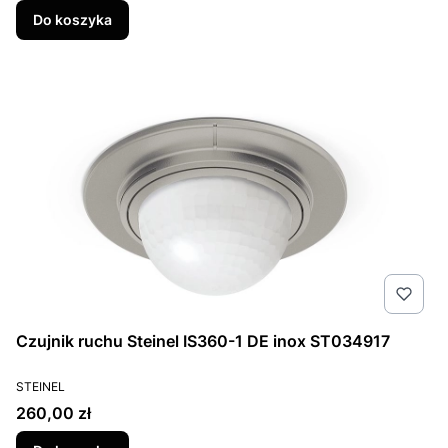
Do koszyka
Czujnik ruchu Steinel IS360-1 DE inox ST034917
PRODUCENT
STEINEL
Cena
260,00 zł