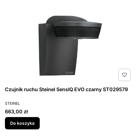
Czujnik ruchu Steinel SensIQ EVO czarny ST029579
PRODUCENT
STEINEL
Cena
663,00 zł
Do koszyka