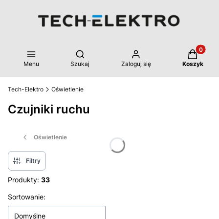
Produkty 
Otwórz wyszukiwarkę
Menu
Szukaj
Zaloguj się
Koszyk
Tech-Elektro
Oświetlenie
Czujniki ruchu
Oświetlenie
Filtry
Produkty:
33
Lista produktów
Sortowanie:
Domyślne