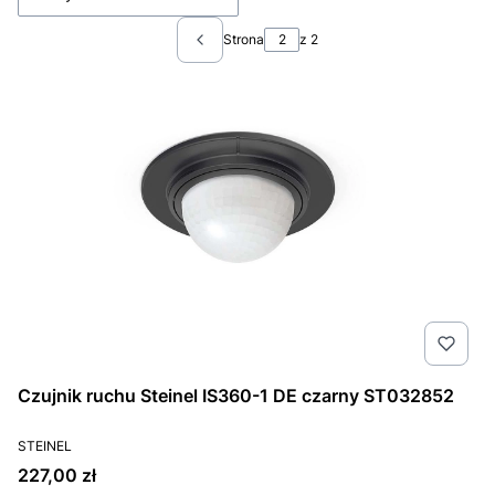
Strona
z 2
Poprzednie produkty
Czujnik ruchu Steinel IS360-1 DE czarny ST032852
PRODUCENT
STEINEL
Cena
227,00 zł