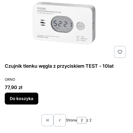
Czujnik tlenku węgla z przyciskiem TEST - 10lat
PRODUCENT
ORNO
Cena
77,90 zł
Do koszyka
Strona
z 2
Wróć do pierwszej strony z produktami