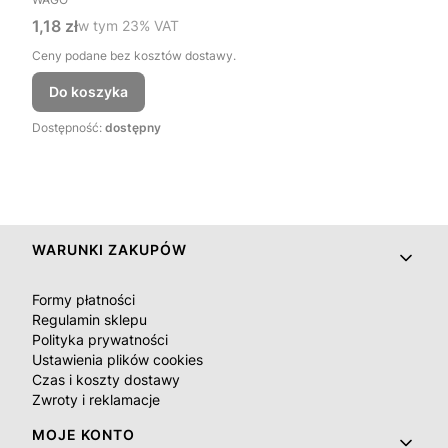
Cena brutto
1,18 zł
w tym %s VAT
w tym
23%
VAT
Ceny podane bez kosztów dostawy.
Do koszyka
Dostępność:
dostępny
Linki w stopce
WARUNKI ZAKUPÓW
Formy płatności
Regulamin sklepu
Polityka prywatności
Ustawienia plików cookies
Czas i koszty dostawy
Zwroty i reklamacje
MOJE KONTO