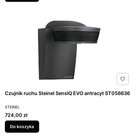
Czujnik ruchu Steinel SensIQ EVO antracyt ST056636
PRODUCENT
STEINEL
Cena
724,00 zł
Do koszyka