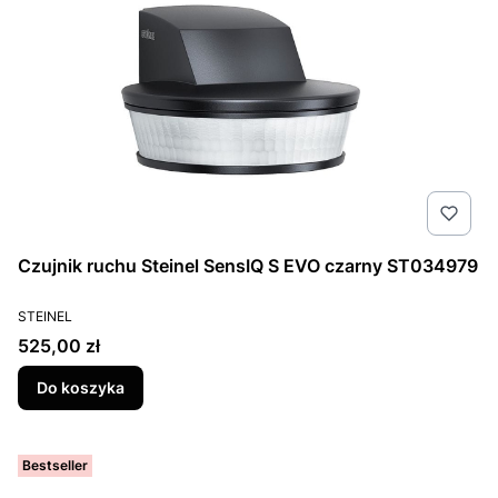
Czujnik ruchu Steinel SensIQ S EVO czarny ST034979
PRODUCENT
STEINEL
Cena
525,00 zł
Do koszyka
Bestseller