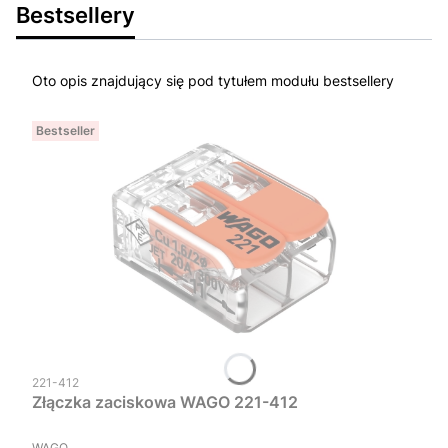
Bestsellery
Oto opis znajdujący się pod tytułem modułu bestsellery
Bestseller
Kod produktu
221-412
Złączka zaciskowa WAGO 221-412
PRODUCENT
WAGO