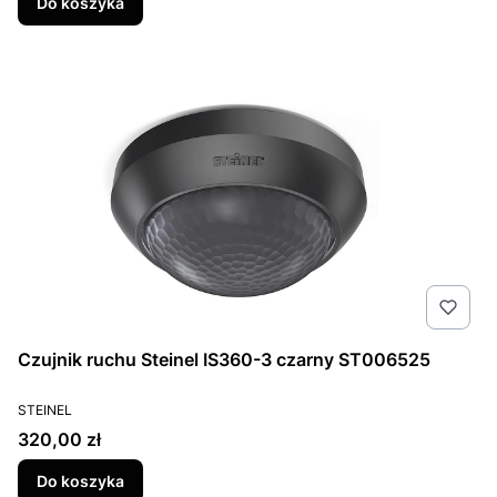
Do koszyka
Czujnik ruchu Steinel IS360-3 czarny ST006525
PRODUCENT
STEINEL
Cena
320,00 zł
Do koszyka