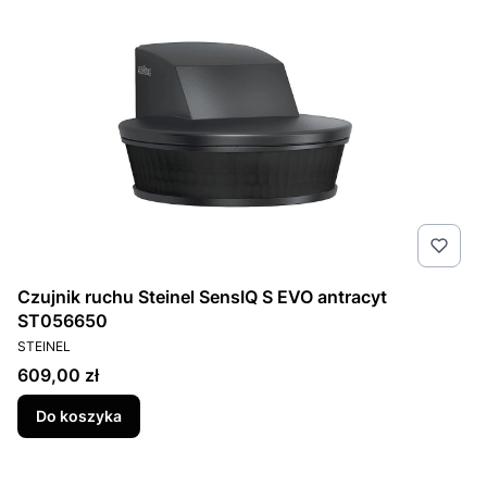
Czujnik ruchu Steinel SensIQ S EVO antracyt
ST056650
PRODUCENT
STEINEL
Cena
609,00 zł
Do koszyka