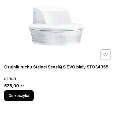
Czujnik ruchu Steinel SensIQ S EVO biały ST034955
PRODUCENT
STEINEL
Cena
525,00 zł
Do koszyka