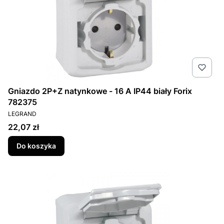
Gniazdo 2P+Z natynkowe - 16 A IP44 biały Forix
782375
PRODUCENT
LEGRAND
Cena
22,07 zł
Do koszyka