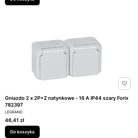
Gniazdo 2 x 2P+Z natynkowe - 16 A IP44 szary Forix
782397
PRODUCENT
LEGRAND
Cena
46,41 zł
Do koszyka