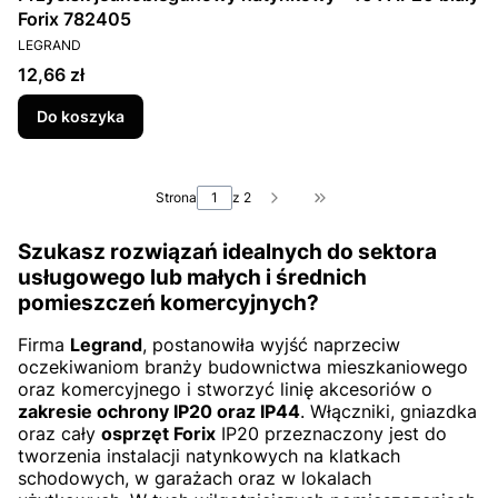
Forix 782405
PRODUCENT
LEGRAND
Cena
12,66 zł
Do koszyka
Strona
z 2
Przejdź do ostatniej st
Szukasz rozwiązań idealnych do sektora
usługowego lub małych i średnich
pomieszczeń komercyjnych?
Firma
Legrand
, postanowiła wyjść naprzeciw
oczekiwaniom branży budownictwa mieszkaniowego
oraz komercyjnego i stworzyć linię akcesoriów o
zakresie ochrony IP20 oraz IP44
. Włączniki, gniazdka
oraz cały
osprzęt Forix
IP20 przeznaczony jest do
tworzenia instalacji natynkowych na klatkach
schodowych, w garażach oraz w lokalach