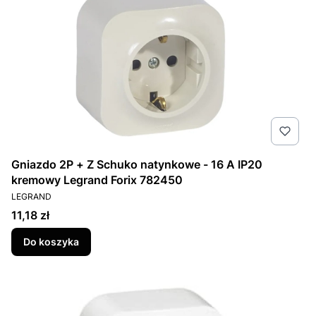
Gniazdo 2P + Z Schuko natynkowe - 16 A IP20
kremowy Legrand Forix 782450
PRODUCENT
LEGRAND
Cena
11,18 zł
Do koszyka