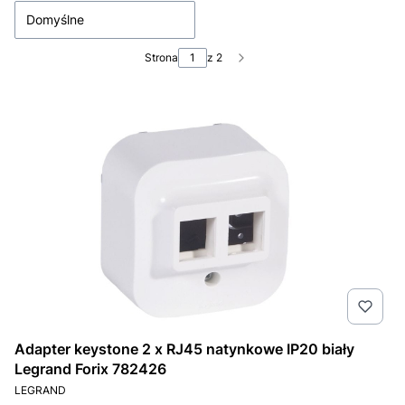
Domyślne
Strona
z 2
Następne produkty
Adapter keystone 2 x RJ45 natynkowe IP20 biały
Legrand Forix 782426
PRODUCENT
LEGRAND