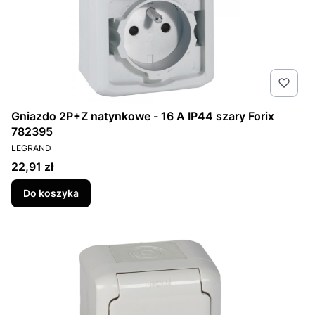
Gniazdo 2P+Z natynkowe - 16 A IP44 szary Forix
782395
PRODUCENT
LEGRAND
Cena
22,91 zł
Do koszyka