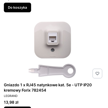
Do koszyka
Gniazdo 1 x RJ45 natynkowe kat. 5e - UTP IP20
kremowy Forix 782454
PRODUCENT
LEGRAND
Cena
13,98 zł