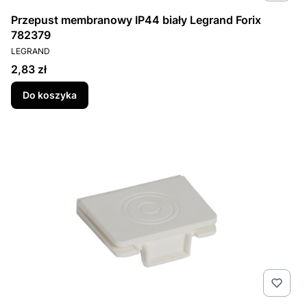
Przepust membranowy IP44 biały Legrand Forix
782379
PRODUCENT
LEGRAND
Cena
2,83 zł
Do koszyka