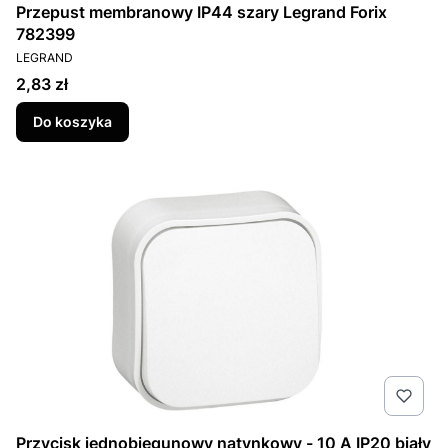
Przepust membranowy IP44 szary Legrand Forix
782399
PRODUCENT
LEGRAND
Cena
2,83 zł
Do koszyka
Przycisk jednobiegunowy natynkowy - 10 A IP20 biały