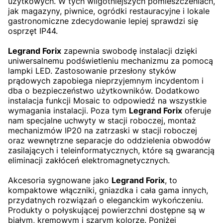
użytkowych. W tych wilgotniejszych pomieszczeniach,
jak magazyny, piwnice, ogródki restauracyjne i lokale
gastronomiczne zdecydowanie lepiej sprawdzi się
osprzęt IP44.
Legrand Forix
zapewnia swobodę instalacji dzięki
uniwersalnemu podświetleniu mechanizmu za pomocą
lampki LED. Zastosowanie przesłony styków
prądowych zapobiega nieprzyjemnym incydentom i
dba o bezpieczeństwo użytkowników. Dodatkowo
instalacja funkcji Mosaic to odpowiedź na wszystkie
wymagania instalacji. Poza tym
Legrand Forix
oferuje
nam specjalne uchwyty w stacji roboczej, montaż
mechanizmów IP20 na zatrzaski w stacji roboczej
oraz wewnętrzne separacje do oddzielenia obwodów
zasilających i teleinformatycznych, które są gwarancją
eliminacji zakłóceń elektromagnetycznych.
Akcesoria sygnowane jako
Legrand Forix
, to
kompaktowe włączniki, gniazdka i cała gama innych,
przydatnych rozwiązań o eleganckim wykończeniu.
Produkty o połyskującej powierzchni dostępne są w
białym, kremowym i szarym kolorze. Poniżej