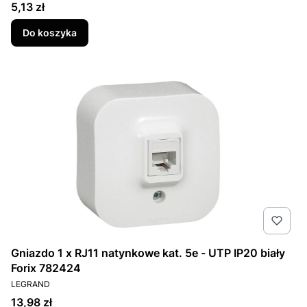
Cena
5,13 zł
Do koszyka
Gniazdo 1 x RJ11 natynkowe kat. 5e - UTP IP20 biały
Forix 782424
PRODUCENT
LEGRAND
Cena
13,98 zł