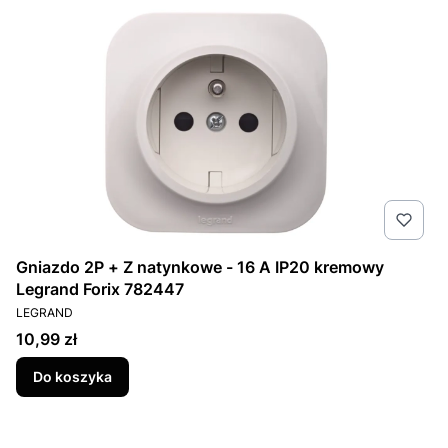
Gniazdo 2P + Z natynkowe - 16 A IP20 kremowy
Legrand Forix 782447
PRODUCENT
LEGRAND
Cena
10,99 zł
Do koszyka