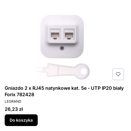
Gniazdo 2 x RJ45 natynkowe kat. 5e - UTP IP20 biały
Forix 782428
PRODUCENT
LEGRAND
Cena
26,23 zł
Do koszyka