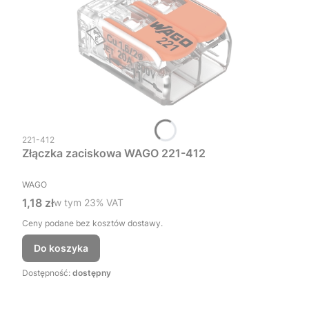
Kod produktu
221-412
Złączka zaciskowa WAGO 221-412
PRODUCENT
WAGO
Cena brutto
1,18 zł
w tym %s VAT
w tym
23%
VAT
Ceny podane bez kosztów dostawy.
Do koszyka
Dostępność:
dostępny