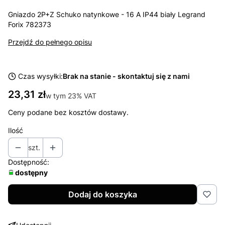
Gniazdo 2P+Z Schuko natynkowe - 16 A IP44 biały Legrand
Forix 782373
Przejdź do pełnego opisu
Czas wysyłki:
Brak na stanie - skontaktuj się z nami
Cena
23,31 zł
w tym 23% VAT
w tym
23%
VAT
Ceny podane bez kosztów dostawy.
Ilość
szt.
Dostępność:
dostępny
Dodaj do koszyka