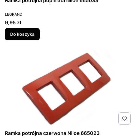
Ramka potrójna popielata Niloe 665033
PRODUCENT
LEGRAND
Cena
9,95 zł
Do koszyka
Ramka potrójna czerwona Niloe 665023