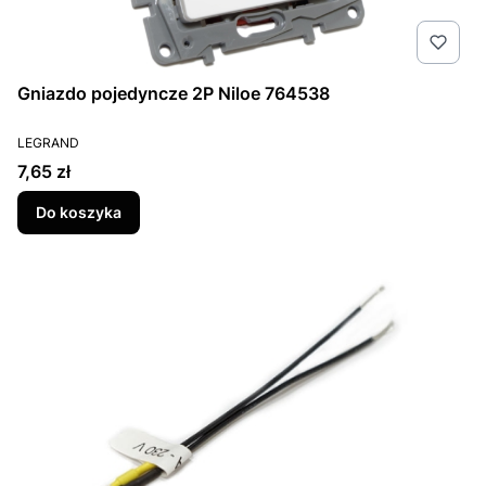
Gniazdo pojedyncze 2P Niloe 764538
PRODUCENT
LEGRAND
Cena
7,65 zł
Do koszyka