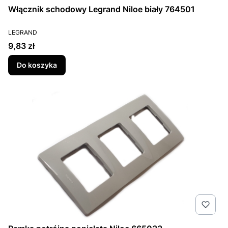
Włącznik schodowy Legrand Niloe biały 764501
PRODUCENT
LEGRAND
Cena
9,83 zł
Do koszyka