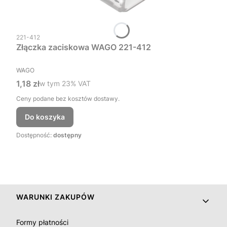
Kod produktu
221-412
Złączka zaciskowa WAGO 221-412
PRODUCENT
WAGO
Cena brutto
1,18 zł
w tym %s VAT
w tym
23%
VAT
Ceny podane bez kosztów dostawy.
Do koszyka
Dostępność:
dostępny
Linki w stopce
WARUNKI ZAKUPÓW
Formy płatności