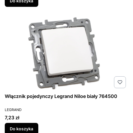
Do koszyka
Włącznik pojedynczy Legrand Niloe biały 764500
PRODUCENT
LEGRAND
Cena
7,23 zł
Do koszyka