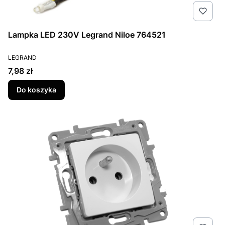
Lampka LED 230V Legrand Niloe 764521
PRODUCENT
LEGRAND
Cena
7,98 zł
Do koszyka