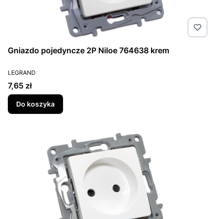
Gniazdo pojedyncze 2P Niloe 764638 krem
PRODUCENT
LEGRAND
Cena
7,65 zł
Do koszyka