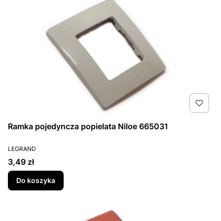
Ramka pojedyncza popielata Niloe 665031
PRODUCENT
LEGRAND
Cena
3,49 zł
Do koszyka