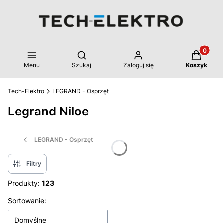
Produkty 
Otwórz wyszukiwarkę
Menu
Szukaj
Zaloguj się
Koszyk
Tech-Elektro
LEGRAND - Osprzęt
Legrand Niloe
LEGRAND - Osprzęt
Filtry
Produkty:
123
Lista produktów
Sortowanie:
Domyślne