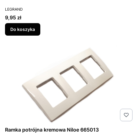
PRODUCENT
LEGRAND
Cena
9,95 zł
Do koszyka
Ramka potrójna kremowa Niloe 665013