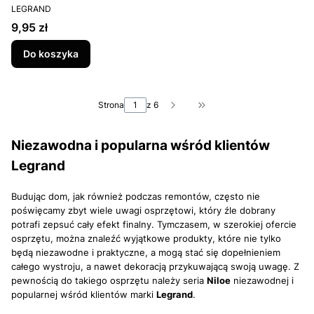
PRODUCENT
LEGRAND
Cena
9,95 zł
Do koszyka
Strona
z 6
Przejdź do ostatniej st
Niezawodna i popularna wśród klientów
Legrand
Budując dom, jak również podczas remontów, często nie
poświęcamy zbyt wiele uwagi osprzętowi, który źle dobrany
potrafi zepsuć cały efekt finalny. Tymczasem, w szerokiej ofercie
osprzętu, można znaleźć wyjątkowe produkty, które nie tylko
będą niezawodne i praktyczne, a mogą stać się dopełnieniem
całego wystroju, a nawet dekoracją przykuwającą swoją uwagę. Z
pewnością do takiego osprzętu należy seria
Niloe
niezawodnej i
popularnej wśród klientów marki
Legrand
.