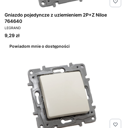
Gniazdo pojedyncze z uziemieniem 2P+Z Niloe
764640
PRODUCENT
LEGRAND
Cena
9,29 zł
Powiadom mnie o dostępności