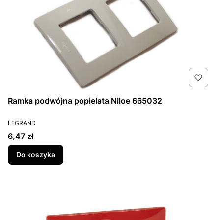
Ramka podwójna popielata Niloe 665032
PRODUCENT
LEGRAND
Cena
6,47 zł
Do koszyka