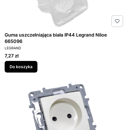
Guma uszczelniająca biała IP44 Legrand Niloe
665096
PRODUCENT
LEGRAND
Cena
7,27 zł
Do koszyka