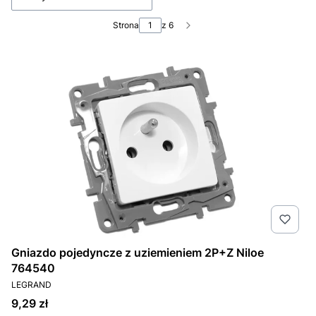
Strona
z 6
Następne produkty
Gniazdo pojedyncze z uziemieniem 2P+Z Niloe
764540
PRODUCENT
LEGRAND
Cena
9,29 zł