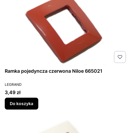
Ramka pojedyncza czerwona Niloe 665021
PRODUCENT
LEGRAND
Cena
3,49 zł
Do koszyka