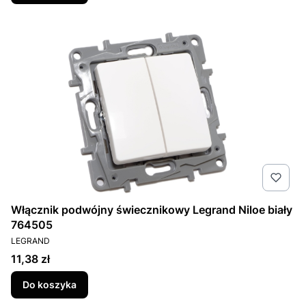
Włącznik podwójny świecznikowy Legrand Niloe biały
764505
PRODUCENT
LEGRAND
Cena
11,38 zł
Do koszyka