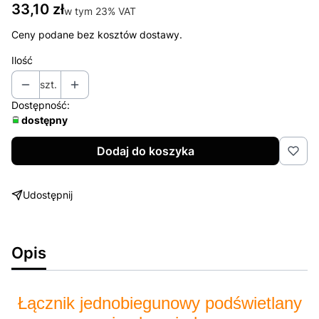
Cena
33,10 zł
w tym 23% VAT
w tym
23%
VAT
Ceny podane bez kosztów dostawy.
Ilość
szt.
Dostępność:
dostępny
Dodaj do koszyka
Udostępnij
Opis
Łącznik jednobiegunowy podświetlany