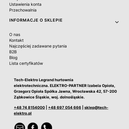
Ustawienia konta
Przechowalnia
INFORMACJE O SKLEPIE
O nas
Kontakt
Najczęściej zadawane pytania
B2B
Blog
Lista certyfikatów
Tech-Elektro Legrand hurtownia
elektrotechniczna. ELEKTRO-PARTNER Izabela Opioła,
Grzegorz Opioła Spółka Jawna, Wrocławska 42, 57-200
Ząbkowice Śląskie, woj. dolnośląskie.
+48 74 8154000
|
+48 697 054 666
|
sklep@tech-
elektro.pl