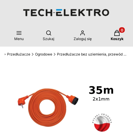
Produkty 
Otwórz wyszukiwarkę
Menu
Szukaj
Zaloguj się
Koszyk
ro
Przedłużacze
Ogrodowe
Przedłużacze bez uziemienia, przewód 2x1mm