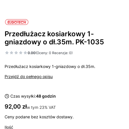
Przedłużacz kosiarkowy 1-
gniazdowy o dł.35m. PK-1035
0.00
(Oceny: 0 Recenzje: 0)
Przedłużacz kosiarkowy 1-gniazdowy o dł.35m.
Przejdź do pełnego opisu
Czas wysyłki:
48 godzin
Cena
92,00 zł
w tym 23% VAT
w tym
23%
VAT
Ceny podane bez kosztów dostawy.
Ilość