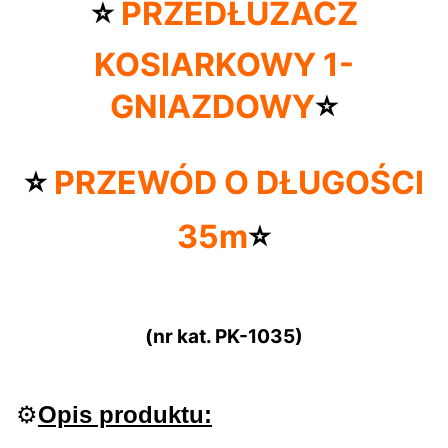
⭐️
PRZEDŁUŻACZ
KOSIARKOWY 1-
GNIAZDOWY
⭐️
⭐️
PRZEWÓD O DŁUGOŚCI
35m
⭐️
(nr kat. PK-1035)
⚙️
Opis produktu: