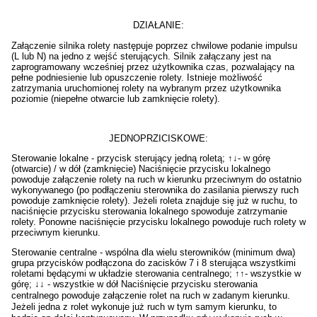
DZIAŁANIE:
Załączenie silnika rolety następuje poprzez chwilowe podanie impulsu
(L lub N) na jedno z wejść sterujących. Silnik załączany jest na
zaprogramowany wcześniej przez użytkownika czas, pozwalający na
pełne podniesienie lub opuszczenie rolety. Istnieje możliwość
zatrzymania uruchomionej rolety na wybranym przez użytkownika
poziomie (niepełne otwarcie lub zamknięcie rolety).
JEDNOPRZICISKOWE:
Sterowanie lokalne
- przycisk sterujący jedną roletą;
↑↓
- w górę
(otwarcie) / w dół (zamknięcie) Naciśnięcie przycisku lokalnego
powoduje załączenie rolety na ruch w kierunku przeciwnym do ostatnio
wykonywanego (po podłączeniu sterownika do zasilania pierwszy ruch
powoduje zamknięcie rolety). Jeżeli roleta znajduje się już w ruchu, to
naciśnięcie przycisku sterowania lokalnego spowoduje zatrzymanie
rolety. Ponowne naciśnięcie przycisku lokalnego powoduje ruch rolety w
przeciwnym kierunku.
Sterowanie centralne
- wspólna dla wielu sterowników (minimum dwa)
grupa przycisków podłączona do zacisków 7 i 8 sterująca wszystkimi
roletami będącymi w układzie sterowania centralnego;
↑↑
- wszystkie w
górę;
↓↓
- wszystkie w dół Naciśnięcie przycisku sterowania
centralnego powoduje załączenie rolet na ruch w zadanym kierunku.
Jeżeli jedna z rolet wykonuje już ruch w tym samym kierunku, to