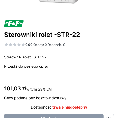
Sterowniki rolet -STR-22
0.00
(Oceny: 0 Recenzje: 0)
Sterowniki rolet -STR-22
Przejdź do pełnego opisu
Cena
101,03 zł
w tym 23% VAT
w tym
23%
VAT
Ceny podane bez kosztów dostawy.
Dostępność:
trwale niedostępny