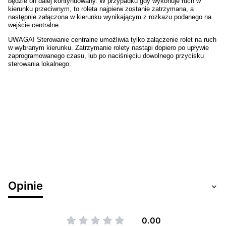
będzie on dalej kontynuowany. W przypadku gdy wykonuje ruch w
kierunku przeciwnym, to roleta najpierw zostanie zatrzymana, a
następnie załączona w kierunku wynikającym z rozkazu podanego na
wejście centralne.
UWAGA! Sterowanie centralne umożliwia tylko załączenie rolet na ruch
w wybranym kierunku. Zatrzymanie rolety nastąpi dopiero po upływie
zaprogramowanego czasu, lub po naciśnięciu dowolnego przycisku
sterowania lokalnego.
Opinie
0.00