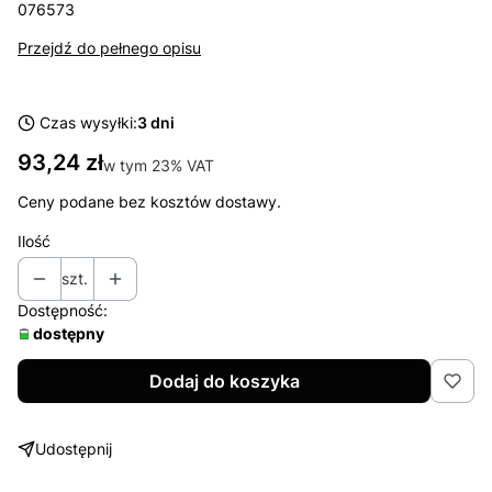
076573
Przejdź do pełnego opisu
Czas wysyłki:
3 dni
Cena
93,24 zł
w tym 23% VAT
w tym
23%
VAT
Ceny podane bez kosztów dostawy.
Ilość
szt.
Dostępność:
dostępny
Dodaj do koszyka
Udostępnij