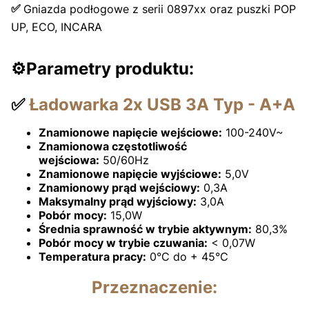
✅
Gniazda podłogowe z serii 0897xx oraz puszki POP
UP, ECO, INCARA
⚙️Parametry produktu:
✅
Ładowarka 2x USB 3A Typ - A+A
Znamionowe napięcie wejściowe:
100-240V~
Znamionowa częstotliwość
wejściowa:
50/60Hz
Znamionowe napięcie wyjściowe:
5,0V
Znamionowy prąd wejściowy:
0,3A
Maksymalny prąd wyjściowy:
3,0A
Pobór mocy:
15,0W
Średnia sprawność w trybie aktywnym:
80,3%
Pobór mocy w trybie czuwania:
< 0,07W
Temperatura pracy:
0°C do + 45°C
Przeznaczenie: