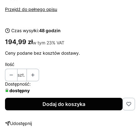
Przejdź do pełnego opisu
Czas wysyłki:
48 godzin
Cena
194,99 zł
w tym 23% VAT
w tym
23%
VAT
Ceny podane bez kosztów dostawy.
Ilość
szt.
Dostępność:
dostępny
Dodaj do koszyka
Udostępnij