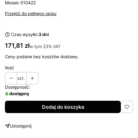
Mosaic 010422
Przejdź do pełnego opisu
Czas wysyłki:
3 dni
Cena
171,81 zł
w tym 23% VAT
w tym
23%
VAT
Ceny podane bez kosztów dostawy.
Ilość
szt.
Dostępność:
dostępny
Dodaj do koszyka
Udostępnij