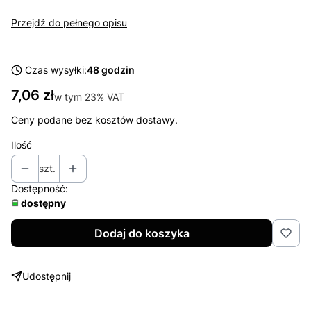
Przejdź do pełnego opisu
Czas wysyłki:
48 godzin
Cena
7,06 zł
w tym 23% VAT
w tym
23%
VAT
Ceny podane bez kosztów dostawy.
Ilość
szt.
Dostępność:
dostępny
Dodaj do koszyka
Udostępnij