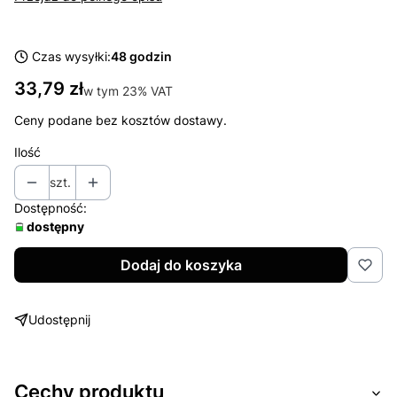
Czas wysyłki:
48 godzin
Cena
33,79 zł
w tym 23% VAT
w tym
23%
VAT
Ceny podane bez kosztów dostawy.
Ilość
szt.
Dostępność:
dostępny
Dodaj do koszyka
Udostępnij
Cechy produktu