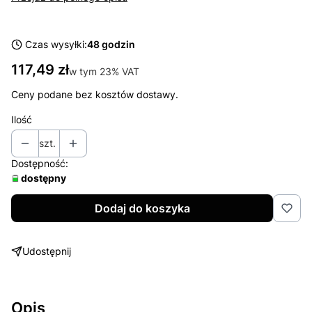
Czas wysyłki:
48 godzin
Cena
117,49 zł
w tym 23% VAT
w tym
23%
VAT
Ceny podane bez kosztów dostawy.
Ilość
szt.
Dostępność:
dostępny
Dodaj do koszyka
Udostępnij
Opis